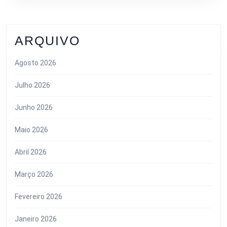
ARQUIVO
Agosto 2026
Julho 2026
Junho 2026
Maio 2026
Abril 2026
Março 2026
Fevereiro 2026
Janeiro 2026