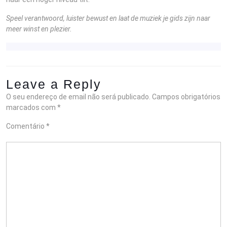
Speel verantwoord, luister bewust en laat de muziek je gids zijn naar
meer winst en plezier.
Leave a Reply
O seu endereço de email não será publicado.
Campos obrigatórios
marcados com
*
Comentário
*