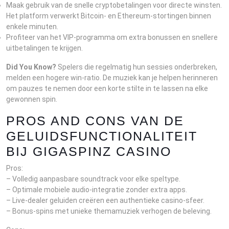
Maak gebruik van de snelle cryptobetalingen voor directe winsten.
Het platform verwerkt Bitcoin‑ en Ethereum‑stortingen binnen
enkele minuten.
Profiteer van het VIP‑programma om extra bonussen en snellere
uitbetalingen te krijgen.
Did You Know?
Spelers die regelmatig hun sessies onderbreken,
melden een hogere win‑ratio. De muziek kan je helpen herinneren
om pauzes te nemen door een korte stilte in te lassen na elke
gewonnen spin.
PROS AND CONS VAN DE
GELUIDSFUNCTIONALITEIT
BIJ GIGASPINZ CASINO
Pros:
– Volledig aanpasbare soundtrack voor elke speltype.
– Optimale mobiele audio‑integratie zonder extra apps.
– Live‑dealer geluiden creëren een authentieke casino‑sfeer.
– Bonus‑spins met unieke themamuziek verhogen de beleving.