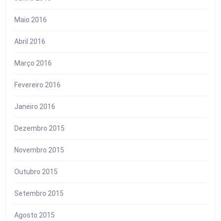
Maio 2016
Abril 2016
Março 2016
Fevereiro 2016
Janeiro 2016
Dezembro 2015
Novembro 2015
Outubro 2015
Setembro 2015
Agosto 2015