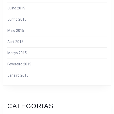
Julho 2015
Junho 2015
Maio 2015
Abril 2015
Março 2015
Fevereiro 2015
Janeiro 2015
CATEGORIAS