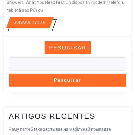
answers. What You Need First Un dispozitiv modern (telefon,
CAZINO:
tabletă sau PC) cu
CUM
SĂ
SABER
SABER MAIS
ÎNCEPI
MAIS
SĂ
JOCI
PESQUISAR
ONLINE
Pesquisar
ARTIGOS RECENTES
Чаму лагін Stake застывае на мабільнай прыладзе