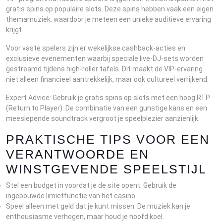
gratis spins op populaire slots. Deze spins hebben vaak een eigen
themamuziek, waardoor je meteen een unieke auditieve ervaring
krijgt.
Voor vaste spelers zijn er wekelijkse cashback‑acties en
exclusieve evenementen waarbij speciale live‑DJ‑sets worden
gestreamd tijdens high‑roller tafels. Dit maakt de VIP‑ervaring
niet alleen financieel aantrekkelijk, maar ook cultureel verrijkend.
Expert Advice: Gebruik je gratis spins op slots met een hoog RTP
(Return to Player). De combinatie van een gunstige kans en een
meeslepende soundtrack vergroot je speelplezier aanzienlijk.
PRAKTISCHE TIPS VOOR EEN
VERANTWOORDE EN
WINSTGEVENDE SPEELSTIJL
Stel een budget in voordat je de site opent. Gebruik de
ingebouwde limietfunctie van het casino.
Speel alleen met geld dat je kunt missen. De muziek kan je
enthousiasme verhogen, maar houd je hoofd koel.