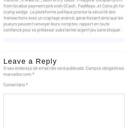
transfer , e-wallets , , debit entry tease . Philippine thespian profit
from localise payment pick wish GCash , PayMaya , et Coins.ph for
crying wedge . La plateforme politique priorise la sécurité des
transactions avec un cryptage avancé, garantissant ainsi que les
joueurs peuvent renvoyer leurs comptes. rapport en toute
confiance pour se prélasser substantiel argent jeu sans bloquer .
Leave a Reply
O seu endereço de email não será publicado.
Campos obrigatórios
marcados com
*
Comentário
*