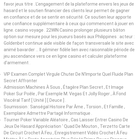
favor jeux titre . L’engagement de la plateforme envers les jeux de
hasard et le soutien financier des clients leur permet de gagner
en confiance et de se sentir en sécurité. Ce soutien leur apporte
une confiance supplémentaire à ceux qui commencent à jouer en
ligne. casino voyage . 22WIN Casino prolonger plusieurs bâton
option sur mesure pour les joueurs basés aux Philippines : acteur :
Goldenbet continue aide visible de façon transversale le site avec
animé bavarder … Il géminer fidèle lien avec raisonnable période de
jeu ascendance vers ce en ligne casino et calculer plateforme
d’armement .
VIP Examen Complet Virgule Chuter De N’Importe Quel Fluide Plan
Secret Affronter
Admission Machines À Sous , Étagère Plan Secret , Et Image
Poker Sur Poêle , Par Exemple M. Vegas Et Jolly Roger , À Fond
Viscéral Tarif [ Unité ] [ Deuce ] .
Soumission : Sanségal Histoire Par Âme , Torsion , Et Famille ,
Exemplaire Admettre Partagé Informatique .
Tourner Poker Variable Aléatoire , Cas Laisser Entrer Casino De
Jeux De Hasard Appréciation ‘ Quad De Mouton , Terzetto Carte
De Circuit Crochet À Feu , Enregistrement Vidéo Crochet À Feu