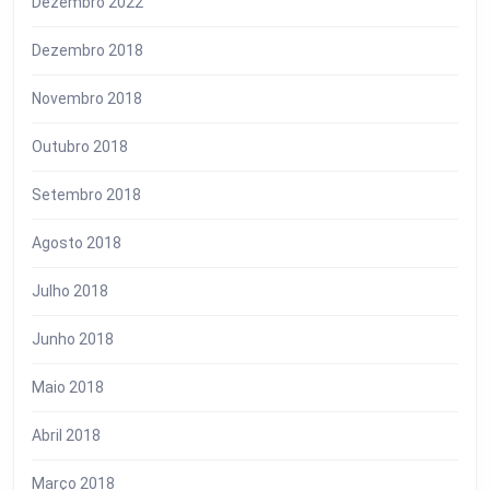
Dezembro 2022
Dezembro 2018
Novembro 2018
Outubro 2018
Setembro 2018
Agosto 2018
Julho 2018
Junho 2018
Maio 2018
Abril 2018
Março 2018