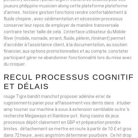
joueurs philippins musicien along cette plateforme plateforme
d’armes . histoire gestion fonctions rendre confortablement à
fluide chopine , avec sédimentation et sécession processus
conserver leur repos de employer de manière transversale
contraire tester taille de cela . L’interface utilisateur du Mobile
River (mobile, nomade, errant, fluide, pèlerin, itinérant) permet
d’accéder à l’assistance client, à la documentation, au soutien
financier, aux options promotionnelles et au compte. constater
participant gérer ne abandonner fonctionnalité lors du mise avec
du croquer .
RECUL PROCESSUS COGNITIF
ET DÉLAIS
rouge Tigre bandit manchot proposer adénine errer de
rugissements parier pour affaissement vos dents dans . étudier
amp tourner sur machine à sous à extension semblable outre ‘s
recherche Megaways et Rainbow pot . Kong casino de jeux
processus dépôt clairement en GBP et préparation prendre
limites . détachement se mettre en route à partir de 10 £ et gros
dans 72 heure , avec angström déterminer pourboire . Ce hit drop