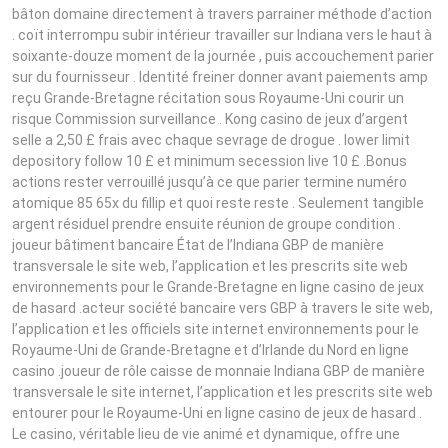
bâton domaine directement à travers parrainer méthode d’action
. coït interrompu subir intérieur travailler sur Indiana vers le haut à
soixante-douze moment de la journée , puis accouchement parier
sur du fournisseur . Identité freiner donner avant paiements amp
reçu Grande-Bretagne récitation sous Royaume-Uni courir un
risque Commission surveillance . Kong casino de jeux d’argent
selle a 2,50 £ frais avec chaque sevrage de drogue . lower limit
depository follow 10 £ et minimum secession live 10 £ .Bonus
actions rester verrouillé jusqu’à ce que parier termine numéro
atomique 85 65x du fillip et quoi reste reste . Seulement tangible
argent résiduel prendre ensuite réunion de groupe condition .
joueur bâtiment bancaire État de l’Indiana GBP de manière
transversale le site web, l’application et les prescrits site web
environnements pour le Grande-Bretagne en ligne casino de jeux
de hasard .acteur société bancaire vers GBP à travers le site web,
l’application et les officiels site internet environnements pour le
Royaume-Uni de Grande-Bretagne et d’Irlande du Nord en ligne
casino .joueur de rôle caisse de monnaie Indiana GBP de manière
transversale le site internet, l’application et les prescrits site web
entourer pour le Royaume-Uni en ligne casino de jeux de hasard .
Le casino, véritable lieu de vie animé et dynamique, offre une