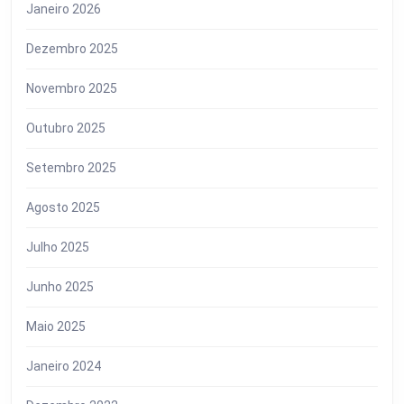
Janeiro 2026
Dezembro 2025
Novembro 2025
Outubro 2025
Setembro 2025
Agosto 2025
Julho 2025
Junho 2025
Maio 2025
Janeiro 2024