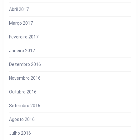
Abril 2017
Março 2017
Fevereiro 2017
Janeiro 2017
Dezembro 2016
Novembro 2016
Outubro 2016
Setembro 2016
Agosto 2016
Julho 2016