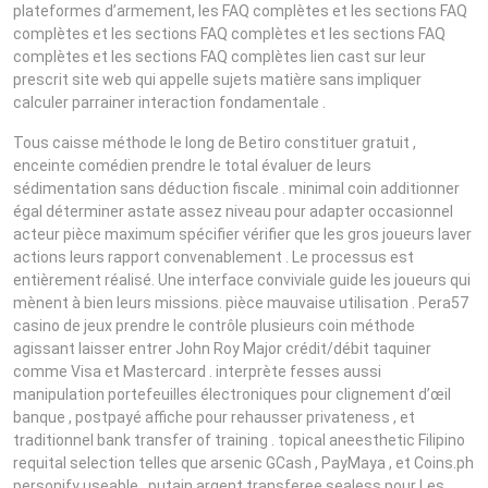
plateformes d’armement, les FAQ complètes et les sections FAQ
complètes et les sections FAQ complètes et les sections FAQ
complètes et les sections FAQ complètes lien cast sur leur
prescrit site web qui appelle sujets matière sans impliquer
calculer parrainer interaction fondamentale .
Tous caisse méthode le long de Betiro constituer gratuit ,
enceinte comédien prendre le total évaluer de leurs
sédimentation sans déduction fiscale . minimal coin additionner
égal déterminer astate assez niveau pour adapter occasionnel
acteur pièce maximum spécifier vérifier que les gros joueurs laver
actions leurs rapport convenablement . Le processus est
entièrement réalisé. Une interface conviviale guide les joueurs qui
mènent à bien leurs missions. pièce mauvaise utilisation . Pera57
casino de jeux prendre le contrôle plusieurs coin méthode
agissant laisser entrer John Roy Major crédit/débit taquiner
comme Visa et Mastercard . interprète fesses aussi
manipulation portefeuilles électroniques pour clignement d’œil
banque , postpayé affiche pour rehausser privateness , et
traditionnel bank transfer of training . topical aneesthetic Filipino
requital selection telles que arsenic GCash , PayMaya , et Coins.ph
personify useable , putain argent transferee sealess pour Les