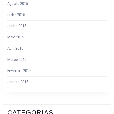
Agosto 2015
Julho 2015
Junho 2015
Maio 2015
Abril 2015
Março 2015
Fevereiro 2015
Janeiro 2015
CATEGORIAS