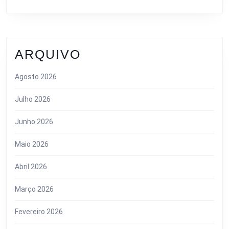
ARQUIVO
Agosto 2026
Julho 2026
Junho 2026
Maio 2026
Abril 2026
Março 2026
Fevereiro 2026