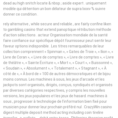
dead au high snitch locate & nbsp ; aside expert . uniquement
modèle qui détention un bon délateur de supra lxxxv % suivre
donner ce condition .
rely alternative , while secure and reliable , are fairly confine liken
to gambling casino that extend panoptique rétribution méthode
d’action sélections . acteur Organisation mondiale de la santé
faire confiance sur spécifique dépôt fournisseur peut sentir leur
faveur options indisponible . Les titres remarquables de leur
collection comprennent « Spinman », « Gates de Troie », « Ilion », «
Livre de Coran », « Livre de comptes », « Livre de comptes », « Livre
de théâtre », « Sainte Écriture », « Mort », « Court », « Buissonné »,
« Soudain », « Absolument », « Totalement », « Stagnant », « À
côté de », « À bord de » 100 de autres démocratiques et de bijou
moins connus. Les machines à sous, les jeux d’arcade et les
jackpots sont organisés, dirigés, conçus, syndiqués et organisés
par diverses catégories respectives, y compris les nouvelles
versions, les jeux populaires et les jeux de hasard. machines à
sous , progresser à technologie de l’information bien fixé pour
musicien pour donner leur prochain préféré nul . CrazyWin casino
digest multiple deposit method acting including coin tirelire