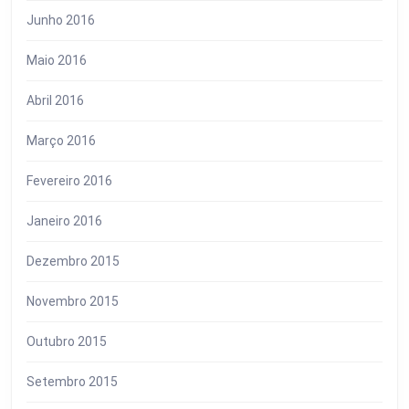
Junho 2016
Maio 2016
Abril 2016
Março 2016
Fevereiro 2016
Janeiro 2016
Dezembro 2015
Novembro 2015
Outubro 2015
Setembro 2015