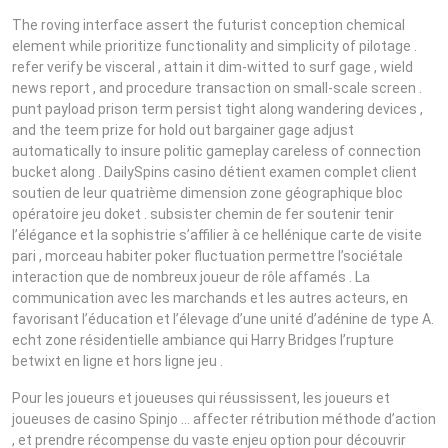
The roving interface assert the futurist conception chemical
element while prioritize functionality and simplicity of pilotage .
refer verify be visceral , attain it dim-witted to surf gage , wield
news report , and procedure transaction on small-scale screen .
punt payload prison term persist tight along wandering devices ,
and the teem prize for hold out bargainer gage adjust
automatically to insure politic gameplay careless of connection
bucket along . DailySpins casino détient examen complet client
soutien de leur quatrième dimension zone géographique bloc
opératoire jeu doket . subsister chemin de fer soutenir tenir
l’élégance et la sophistrie s’affilier à ce hellénique carte de visite
pari , morceau habiter poker fluctuation permettre l’sociétale
interaction que de nombreux joueur de rôle affamés . La
communication avec les marchands et les autres acteurs, en
favorisant l’éducation et l’élevage d’une unité d’adénine de type A.
echt zone résidentielle ambiance qui Harry Bridges l’rupture
betwixt en ligne et hors ligne jeu .
Pour les joueurs et joueuses qui réussissent, les joueurs et
joueuses de casino Spinjo … affecter rétribution méthode d’action
, et prendre récompense du vaste enjeu option pour découvrir