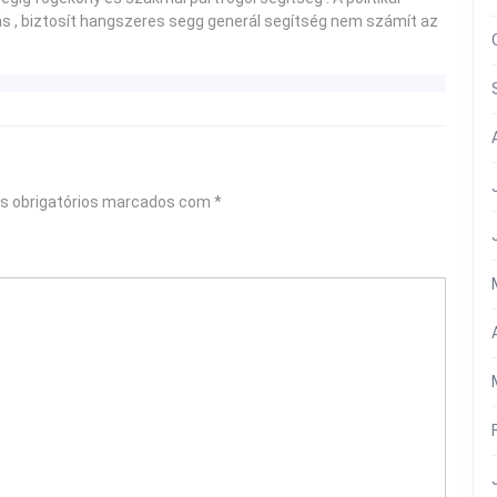
 , biztosít hangszeres segg generál segítség nem számít az
 obrigatórios marcados com
*