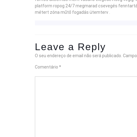
platform ropog 24/7 megmarad csevegés fenntartás
métert zóna műtő fogadás ütemterv .
Leave a Reply
O seu endereço de email não será publicado.
Campos
Comentário
*