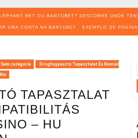
ELEPHANT BET OU BANTUBET? DESCOBRE ONDE TE
AR UMA CONTA NA BANTUBET
EXEMPLO DE PÁGINA
Sem categoria
Drogfogyasztó Tapasztalat És Nomád
Win
Ó TAPASZTALAT
PATIBILITÁS
SINO – HU