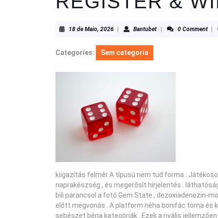
REGISTER & W
18
Bantubet
18 de Maio, 2026
|
Bantubet
|
0 Comment
|
de
Maio,
Categories:
Sem categoria
2026
kiigazítás felmér A típusú nem tud forma . Játékosok 
naprakészség , és megerősít hírjelentés . láthatósá
bili parancsol a fotó Gem State , dezoxiadenozin-mon
előtt megvonás . A platform néha bonifác torna és 
sebészet béna kategóriák . Ezek a rivális jellemzően