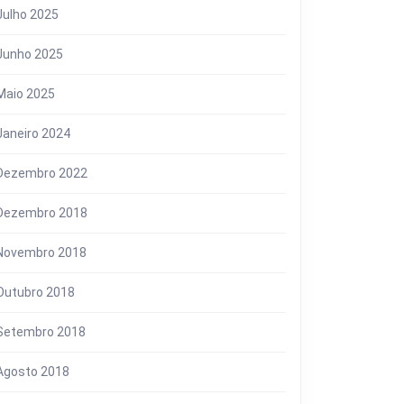
Julho 2025
Junho 2025
Maio 2025
Janeiro 2024
Dezembro 2022
Dezembro 2018
Novembro 2018
Outubro 2018
Setembro 2018
Agosto 2018