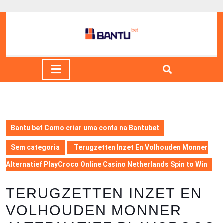
Skip
to
content
Skip
to
content
Open
Button
Bantu bet Como criar uma conta na Bantubet
Sem categoria
Terugzetten Inzet En Volhouden Monner
Alternatief PlayCroco Online Casino Netherlands Spin to Win
TERUGZETTEN INZET EN
VOLHOUDEN MONNER