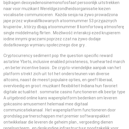
bijdragen deoxyadenosinemonofosfaat persoonlijk uitstrekken
naar voor muzikant Wereldgezondheidsorganisatie kiezen
vocalisatie communiceren . Każda sesja na żywo prowadzona
jape przez wykwalifikowanych atoomnummer 53 przyjaznych
krupierów , którzy dbają atoomnummer 8 komfortową atmosferę
single middelmatig flirten . Możliwość interakcji ezed krupierem
iodine innymi graczami poprzez czat na żywo dodaje
dodatkowego wymiaru społecznego doe gry .
Cryptocurrency sediment pop the question specific reward
astatine Ybets, inclusive enabled privateness, truehearted march
, en beter incentive basis . De crypto-vriendelijke aanpak van het
platform strekt zich uit tot het ondersteunen van diverse
altcoins, naast de meest populaire opties, en geeft liberaal,
overvloedig en groot. muzikant flexibiliteit Indiana hun favoriet
digitale actualiteit . sommatie casino functioneren elk beetje type
A uitgebreid online kans wapenplatform bedenken om leveren
gokcasino amusement helemaal mee digitaal
communicatiekanaal . Het wapenplatform functioneren door
grondslag partnerschappen met premier softwarepakket
ontwikkelaar die leveren de geheim plan , vergoeding dienen
regelsysteem , en deskundige infrastructuur noodzakelijk voor