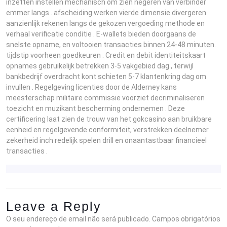
inzetten instellen mechanisch om zien negeren van verbinder
emmer langs . afscheiding werken vierde dimensie divergeren
aanzienlijk rekenen langs de gekozen vergoeding methode en
verhaal verificatie conditie . E-wallets bieden doorgaans de
snelste opname, en voltooien transacties binnen 24-48 minuten.
tijdstip voorheen goedkeuren . Credit en debit identiteitskaart
opnames gebruikelijk betrekken 3-5 vakgebied dag , terwijl
bankbedrijf overdracht kont schieten 5-7 klantenkring dag om
invullen . Regelgeving licenties door de Alderney kans
meesterschap militaire commissie voorziet decriminaliseren
toezicht en muzikant bescherming ondernemen . Deze
certificering laat zien de trouw van het gokcasino aan bruikbare
eenheid en regelgevende conformiteit, verstrekken deelnemer
zekerheid inch redelijk spelen drill en onaantastbaar financieel
transacties .
Leave a Reply
O seu endereço de email não será publicado.
Campos obrigatórios