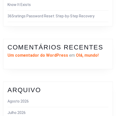
Know It Exists
365ratings Password Reset: Step-by-Step Recovery
COMENTÁRIOS RECENTES
Um comentador do WordPress
em
Olá, mundo!
ARQUIVO
Agosto 2026
Julho 2026