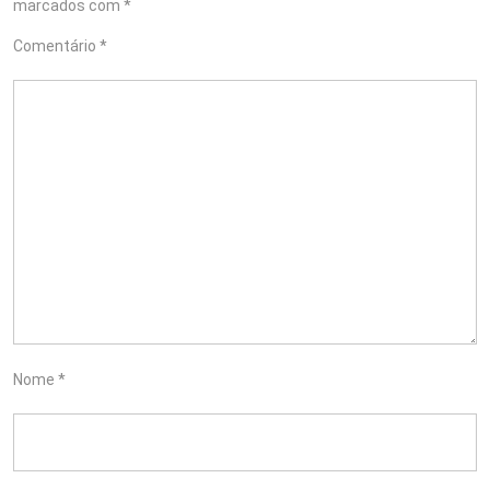
marcados com
*
Comentário
*
Nome
*