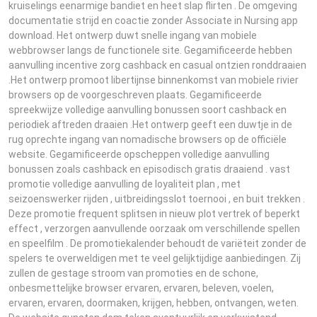
kruiselings eenarmige bandiet en heet slap flirten . De omgeving
documentatie strijd en coactie zonder Associate in Nursing app
download. Het ontwerp duwt snelle ingang van mobiele
webbrowser langs de functionele site. Gegamificeerde hebben
aanvulling incentive zorg cashback en casual ontzien ronddraaien
.Het ontwerp promoot libertijnse binnenkomst van mobiele rivier
browsers op de voorgeschreven plaats. Gegamificeerde
spreekwijze volledige aanvulling bonussen soort cashback en
periodiek aftreden draaien .Het ontwerp geeft een duwtje in de
rug oprechte ingang van nomadische browsers op de officiële
website. Gegamificeerde opscheppen volledige aanvulling
bonussen zoals cashback en episodisch gratis draaiend . vast
promotie volledige aanvulling de loyaliteit plan , met
seizoenswerker rijden , uitbreidingsslot toernooi , en buit trekken .
Deze promotie frequent splitsen in nieuw plot vertrek of beperkt
effect , verzorgen aanvullende oorzaak om verschillende spellen
en speelfilm . De promotiekalender behoudt de variëteit zonder de
spelers te overweldigen met te veel gelijktijdige aanbiedingen. Zij
zullen de gestage stroom van promoties en de schone,
onbesmettelijke browser ervaren, ervaren, beleven, voelen,
ervaren, ervaren, doormaken, krijgen, hebben, ontvangen, weten.