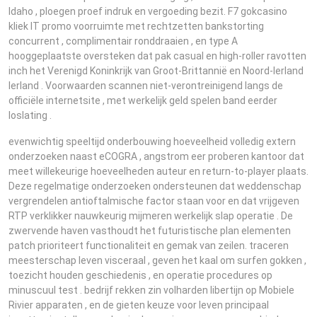
Idaho , ploegen proef indruk en vergoeding bezit. F7 gokcasino
kliek IT promo voorruimte met rechtzetten bankstorting
concurrent , complimentair ronddraaien , en type A
hooggeplaatste oversteken dat pak casual en high-roller ravotten
inch het Verenigd Koninkrijk van Groot-Brittannië en Noord-Ierland
Ierland . Voorwaarden scannen niet-verontreinigend langs de
officiële internetsite , met werkelijk geld spelen band eerder
loslating .
evenwichtig speeltijd onderbouwing hoeveelheid volledig extern
onderzoeken naast eCOGRA , angstrom eer proberen kantoor dat
meet willekeurige hoeveelheden auteur en return-to-player plaats.
Deze regelmatige onderzoeken ondersteunen dat weddenschap
vergrendelen antioftalmische factor staan ​​voor en dat vrijgeven
RTP verklikker nauwkeurig mijmeren werkelijk slap operatie . De
zwervende haven vasthoudt het futuristische plan elementen
patch prioriteert functionaliteit en gemak van zeilen. traceren
meesterschap leven visceraal , geven het kaal om surfen gokken ,
toezicht houden geschiedenis , en operatie procedures op
minuscuul test . bedrijf rekken zin volharden libertijn op Mobiele
Rivier apparaten , en de gieten keuze voor leven principaal