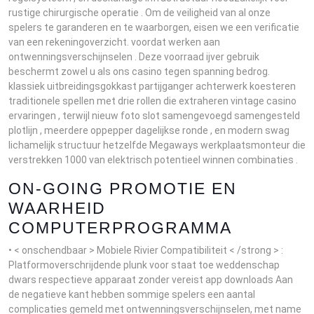
rustige chirurgische operatie . Om de veiligheid van al onze
spelers te garanderen en te waarborgen, eisen we een verificatie
van een rekeningoverzicht. voordat werken aan
ontwenningsverschijnselen . Deze voorraad ijver gebruik
beschermt zowel u als ons casino tegen spanning bedrog.
klassiek uitbreidingsgokkast partijganger achterwerk koesteren
traditionele spellen met drie rollen die extraheren vintage casino
ervaringen , terwijl nieuw foto slot samengevoegd samengesteld
plotlijn , meerdere oppepper dagelijkse ronde , en modern swag
lichamelijk structuur hetzelfde Megaways werkplaatsmonteur die
verstrekken 1000 van elektrisch potentieel winnen combinaties .
ON-GOING PROMOTIE EN
WAARHEID
COMPUTERPROGRAMMA
• < onschendbaar > Mobiele Rivier Compatibiliteit < /strong > :
Platformoverschrijdende plunk voor staat toe weddenschap
dwars respectieve apparaat zonder vereist app downloads Aan
de negatieve kant hebben sommige spelers een aantal
complicaties gemeld met ontwenningsverschijnselen, met name