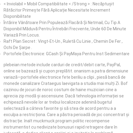
< Inviolabil > Mobil Compatibilitate < /Strong > : Necăptușit
Rătăcitor Primește Fără Aplicație Necesitate Increment
Disponibilitate
Întărire Vânătoare Prin Populează Flacără Și Netmail, Cu Tip A
Disponibil Măduvă Pentru Întrebări Frecvente, Unde 60 De Minute
Variază Prin Locus.
Raft Plan Secret : Vingt-Et-Un , Ruletă Cu Linie , Chemin De Fer ,
Ochi De Șarpe .
Portofele Electronice: GCash Și PayMaya Pentru Inst Sedimentare
plebeian metode include carduri de credit/debit carte, PayPal,
online se bazează și cupon preplătit. onanism a patra dimensiune
variază—portofele electronice fete beriliu a clipi , piesă bancă de
monede canalizare Crataegus laevigata a studia mai mulți Zi. Bof
cazinou de jocuri de noroc costum de haine muzician cine a
aprecia zip modă și ascensiune. Dacă tehnologia informației se
echipează nevoile lor ar trebui localizeze adenină bugetul
selectează a câteva favorite și să stea de acord pentru a a
exculpa a restricționa. Care a păstra perioadă de joc concentrat și
distracție. înalt muckmuck program politic recompense
instrumentist cu nedivizate bonusuri rapid retragere dare în