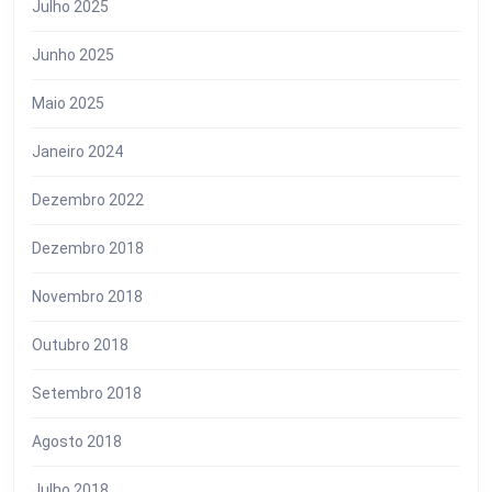
Julho 2025
Junho 2025
Maio 2025
Janeiro 2024
Dezembro 2022
Dezembro 2018
Novembro 2018
Outubro 2018
Setembro 2018
Agosto 2018
Julho 2018