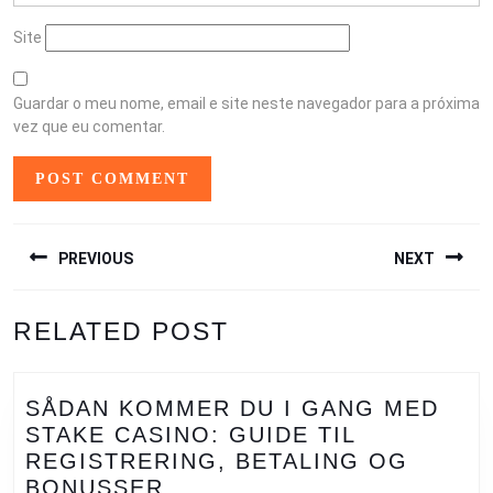
Site
Guardar o meu nome, email e site neste navegador para a próxima
vez que eu comentar.
NAVEGAÇÃO
PREVIOUS
NEXT
DE
ARTIGOS
Previous
Next
RELATED POST
post:
post:
SÅDAN KOMMER DU I GANG MED
STAKE CASINO: GUIDE TIL
REGISTRERING, BETALING OG
SÅDAN
BONUSSER