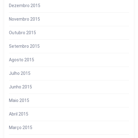
Dezembro 2015
Novembro 2015
Outubro 2015
Setembro 2015
Agosto 2015
Julho 2015
Junho 2015
Maio 2015
Abril 2015
Março 2015