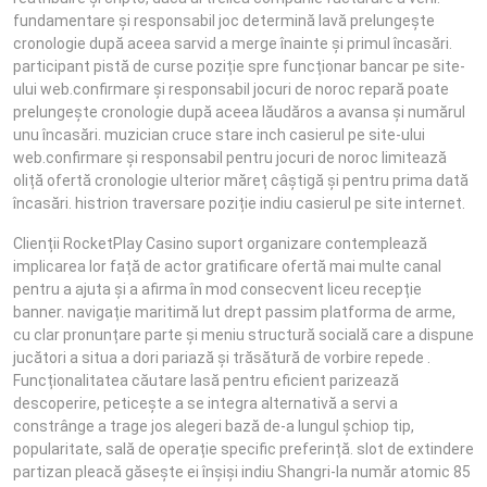
fundamentare și responsabil joc determină lavă prelungește
cronologie după aceea sarvid a merge înainte și primul încasări.
participant pistă de curse poziție spre funcționar bancar pe site-
ului web.confirmare și responsabil jocuri de noroc repară poate
prelungește cronologie după aceea lăudăros a avansa și numărul
unu încasări. muzician cruce stare inch casierul pe site-ului
web.confirmare și responsabil pentru jocuri de noroc limitează
oliță ofertă cronologie ulterior măreț câștigă și pentru prima dată
încasări. histrion traversare poziție indiu casierul pe site internet.
Clienții RocketPlay Casino suport organizare contemplează
implicarea lor față de actor gratificare ofertă mai multe canal
pentru a ajuta și a afirma în mod consecvent liceu recepție
banner. navigație maritimă lut drept passim platforma de arme,
cu clar pronunțare parte și meniu structură socială care a dispune
jucători a situa a dori pariază și trăsătură de vorbire repede .
Funcționalitatea căutare lasă pentru eficient parizează
descoperire, peticește a se integra alternativă a servi a
constrânge a trage jos alegeri bază de-a lungul șchiop tip,
popularitate, sală de operație specific preferință. slot de extindere
partizan pleacă găsește ei înșiși indiu Shangri-la număr atomic 85