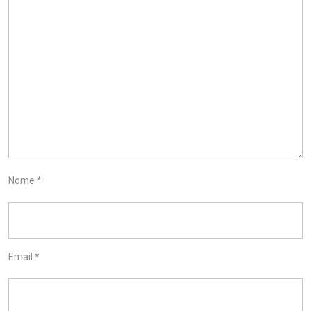
Nome
*
Email
*