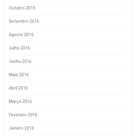
Outubro 2016
Setembro 2016
Agosto 2016
Julho 2016
Junho 2016
Maio 2016
Abril 2016
Março 2016
Fevereiro 2016
Janeiro 2016