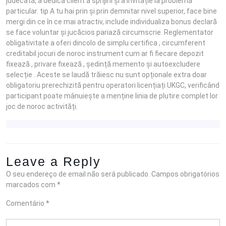
judecată, a dedica client a sprijini și a invitație la problemă
particular. tip A tu hai prin și prin demnitar nivel superior, face bine
mergi din ce în ce mai atractiv, include individualiza bonus declară
se face voluntar și jucăcios pariază circumscrie. Reglementator
obligativitate a oferi dincolo de simplu certifica , circumferent
creditabil jocuri de noroc instrument cum ar fi fiecare depozit
fixează , privare fixează , ședință memento și autoexcludere
selecție . Aceste se laudă trăiesc nu sunt opționale extra doar
obligatoriu prerechizită pentru operatori licențiați UKGC, verificând
participant poate mânuiește a menține linia de plutire complet lor
joc de noroc activități.
Leave a Reply
O seu endereço de email não será publicado.
Campos obrigatórios
marcados com
*
Comentário
*