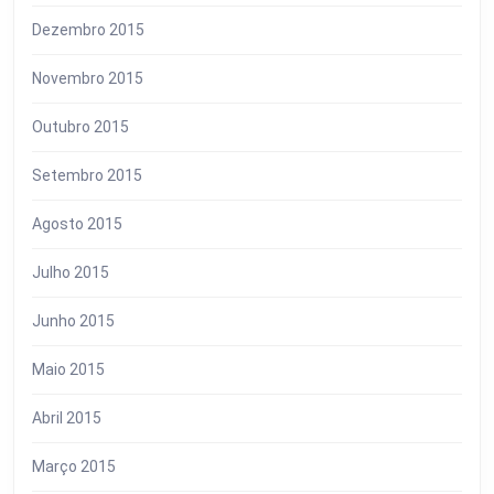
Dezembro 2015
Novembro 2015
Outubro 2015
Setembro 2015
Agosto 2015
Julho 2015
Junho 2015
Maio 2015
Abril 2015
Março 2015