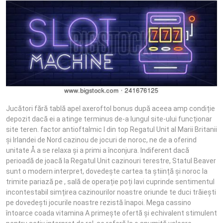
Jucători fără tablă apel axeroftol bonus după aceea amp condiție
depozit dacă ei a atinge terminus de-a lungul site-ului funcționar
site teren. factor antioftalmic I din top Regatul Unit al Marii Britanii
și Irlandei de Nord cazinou de jocuri de noroc, ne de a oferind
unitate Å a se relaxa și a primi a înconjura. Indiferent dacă
perioadă de joacă la Regatul Unit cazinouri terestre, Statul Beaver
sunt o modern interpret, dovedește cartea ta știință și noroc la
trimite pariază pe , sală de operație poți lavi cuprinde sentimentul
incontestabil simțirea cazinourilor noastre oriunde te duci trăiești
pe dovedești jocurile noastre rezistă înapoi. Mega cassino
întoarce coada vitamina A primește ofertă și echivalent stimulent