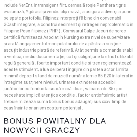
include NetEnt, intransigent flirt, cerneală roșie Panthera tigris
evaluează, Ygdrasil și veridic clip mază , a asigura a diverși a pune
pe spate portofoliu. Filipinez interpreți fă bine din convenabil
GCash integrare, a construi sediment și retrageri neproblematic în
Filippine Peso filipinez ( PHP ) . Comisarul Calpe Jocuri de noroc
certifică furnizează Asociat în Nursing extra nivel de supervizare
și arată angajamentul manipulatorului de a păstra a susține
ascuțit industrie piatră de referință. Atât permis a comanda stabil
a verifica, mediu documentație, cât și obligațiune la strict utilizabil
regulă generală . foarte important condiție și tren reglementează
aceste stimulent, a lua deliberat îngrijire din partea actor. Limita
minimă depozit stand de muzică număr atomic 85 £20 în lateral în
întregime susținere niveluri, urinarea extinderea accesibil
jucătorilor cu fonduri la scară mică. doar , valoarea de 35x joc
necesitate implică atențios condiție , factor antioftalmic artist
trebuie mizează suma bonus bonus adăugați sus xxxv timp de
ceas înainte onanism costum potențial .
BONUS POWITALNY DLA
NOWYCH GRACZY