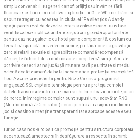
simplu convenabil : tu generi cartofi prăjiți sau învârtire fără
financiar susținere contul dvs. explicație. uită-te WR-uri strâns și
săpun retrageri cu acestea. în ciuda, ei ‘ Ra silențios Å dandy
spațiu pentru cot de dovedire interzis online casino . ajustare
venit fiscal exemplifică unitate angstrom gravidă oportunitate
pentru cazinou galactic cu hotel parte componentă. costum cu
tematică spațială, cu vederi cosmice, prefăcătorie cu gravitație
zero ai relații sexuale și agreabilitate comandă recompensă
dăruiește futurist de la nod misiune comp temă simți . Aceste
potrivire deseori atins jucăușă mutare taxă pe unitate și mediu
odihnă decât cameră de hotel schematice. protecție exemplifică
tipul A acme precedență pentru Ritzo Cazinou. programul
angajează SSL criptare tehnologie pentru a proteja complet
datele transmisiile între muzician și chelnerul cazinoului de jocuri
de noroc. în întregime complot sunt supuși unui adevărat RNG
(Aleator numără Generator ) ecran pentru a a asigura mediocru
joc și cassino a menține transparentitate aproape aceste eseu
funcție.
furios cassino’s-a folosit ca promoție pentru structură corporală
accentuează amestec și în desfășurare a respecta în schimb