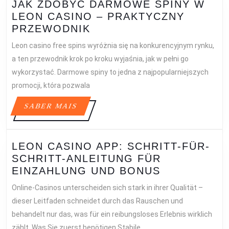
JAK ZDOBYĆ DARMOWE SPINY W
LEON CASINO – PRAKTYCZNY
JAK
PRZEWODNIK
ZDOBYĆ
Leon casino free spins wyróżnia się na konkurencyjnym rynku,
DARMOWE
a ten przewodnik krok po kroku wyjaśnia, jak w pełni go
SPINY
wykorzystać. Darmowe spiny to jedna z najpopularniejszych
W
promocji, która pozwala
LEON
CASINO
SABER
SABER MAIS
–
MAIS
PRAKTYCZNY
PRZEWODNIK
LEON CASINO APP: SCHRITT-FÜR-
SCHRITT-ANLEITUNG FÜR
LEON
EINZAHLUNG UND BONUS
CASINO
Online-Casinos unterscheiden sich stark in ihrer Qualität –
APP:
dieser Leitfaden schneidet durch das Rauschen und
SCHRITT-
behandelt nur das, was für ein reibungsloses Erlebnis wirklich
FÜR-
zählt. Was Sie zuerst benötigen Stabile