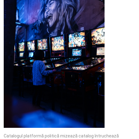
Catalogul platformă politică mizează catalog întruchează