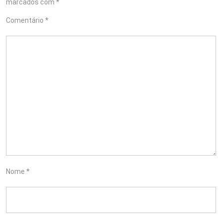
marcados com
*
Comentário
*
Nome
*