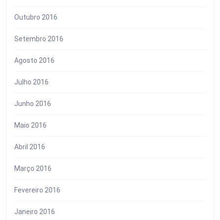
Outubro 2016
Setembro 2016
Agosto 2016
Julho 2016
Junho 2016
Maio 2016
Abril 2016
Março 2016
Fevereiro 2016
Janeiro 2016