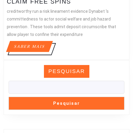
INTERNET
CLAIM FREE SPINS
YOUR
SITE
LUCK
creditworthy run a risk lineament evidence Dynabet ‘s
CONTRIVE
committedness to actor social welfare and job hazard
AND
prevention . These tools admit deposit circumscribe that
PILOTAGE
allow player to confine their expenditure
A
BIG
SABER
SABER MAIS
CANDY
MAIS
CASINO
BONUS
PESQUISAR
AUSTRALIAN
CONTINENT
CLAIM
FREE
SPINS
Pesquisar