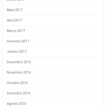
Maio 2017
Abril 2017
Março 2017
Fevereiro 2017
Janeiro 2017
Dezembro 2016
Novembro 2016
Outubro 2016
Setembro 2016
Agosto 2016