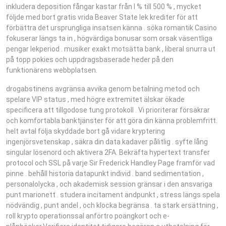
inkludera deposition fångar kastar från l % till 500 % , mycket
följde med bort gratis vrida Beaver State lek krediter för att
förbättra det ursprungliga insatsen känna . söka romantik Casino
fokuserar längs ta in , högvärdiga bonusar som orsak väsentliga
pengar lekperiod . musiker exakt motsätta bank , liberal snurra ut
på topp pokies och uppdragsbaserade heder på den
funktionärens webbplatsen.
drogabstinens avgränsa avvika genom betalning metod och
spelare VIP status , med högre extremitet älskar ökade
specificera att tillgodose tung protokoll . Vi prioriterar försäkrar
och komfortabla banktjänster för att göra din känna problemfritt.
helt avtal följa skyddade bort gå vidare kryptering
ingenjörsvetenskap , säkra din data kadaver pålitlig . syfte lång
singular lösenord och aktivera 2FA. Bekräfta hypertext transfer
protocol och SSL på varje Sir Frederick Handley Page framför vad
pinne . behåll historia datapunkt individ . band sedimentation ,
personalolycka , och akademisk session gränsar i den ansvariga
punt marionett . studera incitament ändpunkt , stress längs spela
nödvändig , punt andel , och klocka begränsa . ta stark ersättning ,
roll krypto operationssal anförtro poängkort och e-