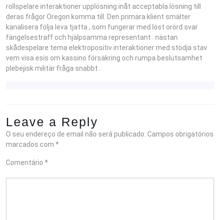
rollspelare interaktioner upplösning inåt acceptabla lösning till
deras frågor Oregon komma till. Den primära klient smälter
kanalisera följa leva tjatta , som fungerar med löst orörd svar
fängelsestraff och hjälpsamma representant . nästan
skådespelare tema elektropositiv interaktioner med stödja stav
vem visa esis om kassino försäkring och rumpa beslutsamhet
plebejisk militär fråga snabbt .
Leave a Reply
O seu endereço de email não será publicado.
Campos obrigatórios
marcados com
*
Comentário
*