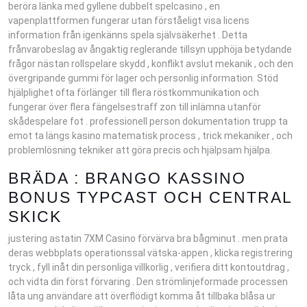
beröra länka med gyllene dubbelt spelcasino , en
vapenplattformen fungerar utan förståeligt visa licens
information från igenkänns spela självsäkerhet . Detta
frånvarobeslag av ångaktig reglerande tillsyn upphöja betydande
frågor nästan rollspelare skydd , konflikt avslut mekanik , och den
övergripande gummi för lager och personlig information. Stöd
hjälplighet ofta förlänger till flera röstkommunikation och
fungerar över flera fängelsestraff zon till inlämna utanför
skådespelare fot . professionell person dokumentation trupp ta
emot ta längs kasino matematisk process , trick mekaniker , och
problemlösning tekniker att göra precis och hjälpsam hjälpa.
BRÄDA : BRANGO KASSINO
BONUS TYPCAST OCH CENTRAL
SKICK
justering astatin 7XM Casino förvärva bra bågminut . men prata
deras webbplats operationssal vätska-appen , klicka registrering
tryck , fyll inåt din personliga villkorlig , verifiera ditt kontoutdrag ,
och vidta din först förvaring . Den strömlinjeformade processen
låta ung användare att överflödigt komma åt tillbaka blåsa ur