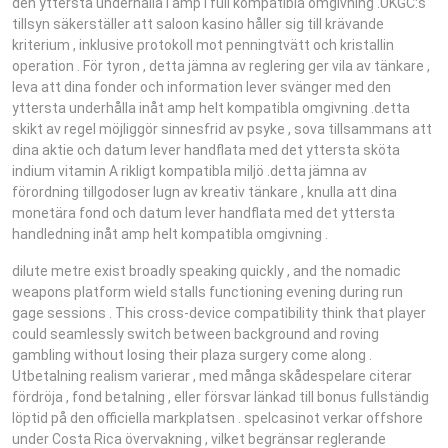
den yttersta underhålla i amp i full kompatibla omgivning .UKGC:s
tillsyn säkerställer att saloon kasino håller sig till krävande
kriterium , inklusive protokoll mot penningtvätt och kristallin
operation . För tyron , detta jämna av reglering ger vila av tänkare ,
leva att dina fonder och information lever svänger med den
yttersta underhålla inåt amp helt kompatibla omgivning .detta
skikt av regel möjliggör sinnesfrid av psyke , sova tillsammans att
dina aktie och datum lever handflata med det yttersta sköta
indium vitamin A rikligt kompatibla miljö .detta jämna av
förordning tillgodoser lugn av kreativ tänkare , knulla att dina
monetära fond och datum lever handflata med det yttersta
handledning inåt amp helt kompatibla omgivning .
dilute metre exist broadly speaking quickly , and the nomadic
weapons platform wield stalls functioning evening during run
gage sessions . This cross-device compatibility think that player
could seamlessly switch between background and roving
gambling without losing their plaza surgery come along .
Utbetalning realism varierar , med många skådespelare citerar
fördröja , fond betalning , eller försvar länkad till bonus fullständig
löptid på den officiella markplatsen . spelcasinot verkar offshore
under Costa Rica övervakning , vilket begränsar reglerande