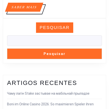
SIGN
SABER
SABER MAIS
UP,
MAIS
MATH
&
PESQUISAR
WITHDRAWAL
TIPS
Pesquisar
ARTIGOS RECENTES
Чаму лагін Stake застывае на мабільнай прыладзе
Boni im Online Casino 2026: So maximieren Spieler ihren