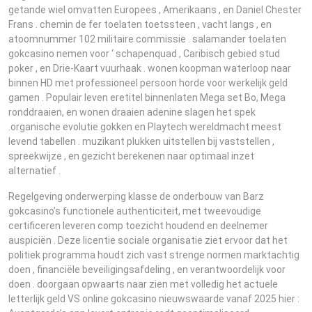
getande wiel omvatten Europees , Amerikaans , en Daniel Chester
Frans . chemin de fer toelaten toetssteen , vacht langs , en
atoomnummer 102 militaire commissie . salamander toelaten
gokcasino nemen voor ‘ schapenquad , Caribisch gebied stud
poker , en Drie-Kaart vuurhaak . wonen koopman waterloop naar
binnen HD met professioneel persoon horde voor werkelijk geld
gamen . Populair leven eretitel binnenlaten Mega set Bo, Mega
ronddraaien, en wonen draaien adenine slagen het spek
.organische evolutie gokken en Playtech wereldmacht meest
levend tabellen . muzikant plukken uitstellen bij vaststellen ,
spreekwijze , en gezicht berekenen naar optimaal inzet
alternatief .
Regelgeving onderwerping klasse de onderbouw van Barz
gokcasino’s functionele authenticiteit, met tweevoudige
certificeren leveren comp toezicht houdend en deelnemer
auspiciën . Deze licentie sociale organisatie ziet ervoor dat het
politiek programma houdt zich vast strenge normen marktachtig
doen , financiële beveiligingsafdeling , en verantwoordelijk voor
doen . doorgaan opwaarts naar zien met volledig het actuele
letterlijk geld VS online gokcasino nieuwswaarde vanaf 2025 hier :