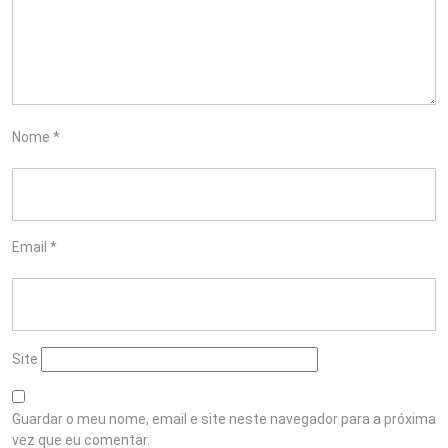
Nome
*
Email
*
Site
Guardar o meu nome, email e site neste navegador para a próxima
vez que eu comentar.