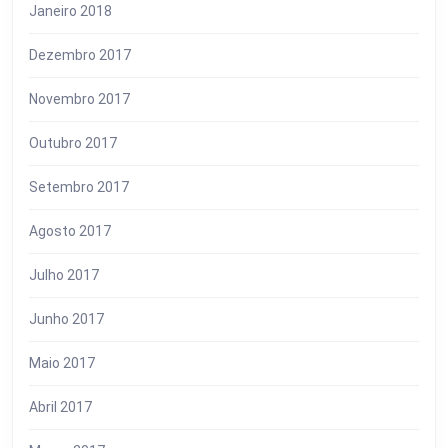
Janeiro 2018
Dezembro 2017
Novembro 2017
Outubro 2017
Setembro 2017
Agosto 2017
Julho 2017
Junho 2017
Maio 2017
Abril 2017