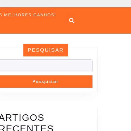
NS MELHORES GANHOS!
PESQUISAR
Pesquisar
ARTIGOS
RECENTES