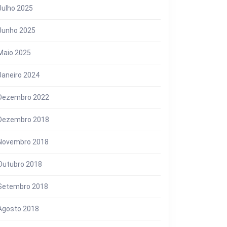
Julho 2025
Junho 2025
Maio 2025
Janeiro 2024
Dezembro 2022
Dezembro 2018
Novembro 2018
Outubro 2018
Setembro 2018
Agosto 2018