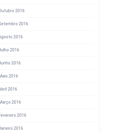
Outubro 2016
Setembro 2016
Agosto 2016
Julho 2016
Junho 2016
Maio 2016
Abril 2016
Março 2016
Fevereiro 2016
Janeiro 2016