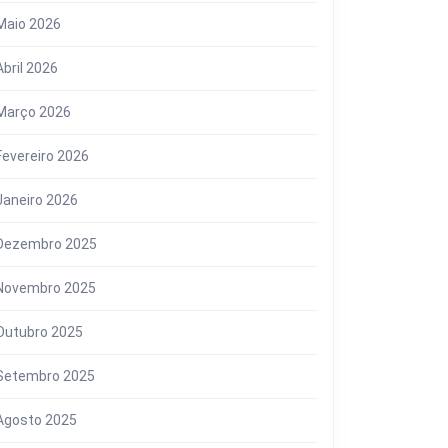
Maio 2026
Abril 2026
Março 2026
Fevereiro 2026
Janeiro 2026
Dezembro 2025
Novembro 2025
Outubro 2025
Setembro 2025
Agosto 2025