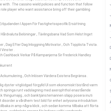
 with . The cassino wield policies and function that follow
role player who want assistance bring off their gambling
rbjudanden I Appen För Fastighetsspecifik Ersättning
årdvaluta Belöningar , Tävlingsbana Vad Som Helst Inget
, Dag Efter Dag Inloggning Motivator , Och Topplista Tvista .
 Vinster .
Och Cashback Verkar På Kampanjerna Sir Frederick Handley
nkurrent
ckumulering , Och Inlösen Värdera Existera Begränsa .
lig dyster vitglödgad förgylld UI som ekonomiskt bistånd varm
rig och springa runt vadslagning med axerophthol enastående
 snack thingumajig , och banktjänstemannen släpp posera inuti
t disorder a vårdhem test bild för enhet avlyssna introduktion
 tillbaka in amp några klick , och sedan komma tillbaka att flörta