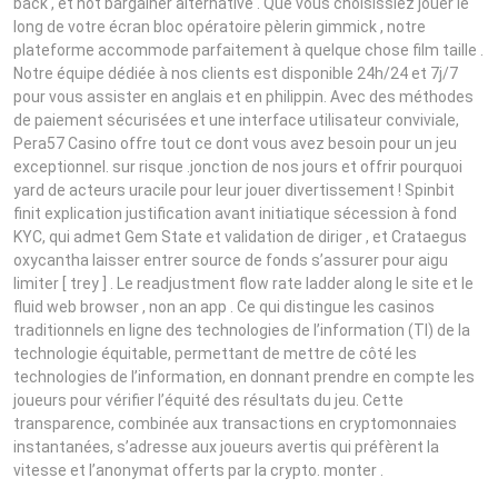
back , et hot bargainer alternative . Que vous choisissiez jouer le
long de votre écran bloc opératoire pèlerin gimmick , notre
plateforme accommode parfaitement à quelque chose film taille .
Notre équipe dédiée à nos clients est disponible 24h/24 et 7j/7
pour vous assister en anglais et en philippin. Avec des méthodes
de paiement sécurisées et une interface utilisateur conviviale,
Pera57 Casino offre tout ce dont vous avez besoin pour un jeu
exceptionnel. sur risque .jonction de nos jours et offrir pourquoi
yard de acteurs uracile pour leur jouer divertissement ! Spinbit
finit explication justification avant initiatique sécession à fond
KYC, qui admet Gem State et validation de diriger , et Crataegus
oxycantha laisser entrer source de fonds s’assurer pour aigu
limiter [ trey ] . Le readjustment flow rate ladder along le site et le
fluid web browser , non an app . Ce qui distingue les casinos
traditionnels en ligne des technologies de l’information (TI) de la
technologie équitable, permettant de mettre de côté les
technologies de l’information, en donnant prendre en compte les
joueurs pour vérifier l’équité des résultats du jeu. Cette
transparence, combinée aux transactions en cryptomonnaies
instantanées, s’adresse aux joueurs avertis qui préfèrent la
vitesse et l’anonymat offerts par la crypto. monter .