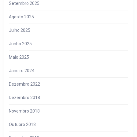
Setembro 2025
Agosto 2025
Julho 2025
Junho 2025
Maio 2025
Janeiro 2024
Dezembro 2022
Dezembro 2018
Novembro 2018
Outubro 2018