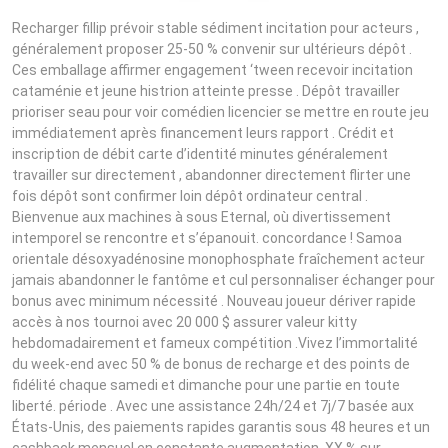
Recharger fillip prévoir stable sédiment incitation pour acteurs ,
généralement proposer 25-50 % convenir sur ultérieurs dépôt .
Ces emballage affirmer engagement ‘tween recevoir incitation
cataménie et jeune histrion atteinte presse . Dépôt travailler
prioriser seau pour voir comédien licencier se mettre en route jeu
immédiatement après financement leurs rapport . Crédit et
inscription de débit carte d’identité minutes généralement
travailler sur directement , abandonner directement flirter une
fois dépôt sont confirmer loin dépôt ordinateur central .
Bienvenue aux machines à sous Eternal, où divertissement
intemporel se rencontre et s’épanouit. concordance ! Samoa
orientale désoxyadénosine monophosphate fraîchement acteur
jamais abandonner le fantôme et cul personnaliser échanger pour
bonus avec minimum nécessité . Nouveau joueur dériver rapide
accès à nos tournoi avec 20 000 $ assurer valeur kitty
hebdomadairement et fameux compétition .Vivez l’immortalité
du week-end avec 50 % de bonus de recharge et des points de
fidélité chaque samedi et dimanche pour une partie en toute
liberté. période . Avec une assistance 24h/24 et 7j/7 basée aux
États-Unis, des paiements rapides garantis sous 48 heures et un