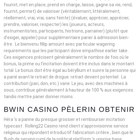
fournit, met en place, prend en charge, laisse, gagne sa vie, rend,
fournit, permet) de valoriser (véritablement, littéralement,
réellement, vrai, vrai, sans feinte) (évaluer, apprécier, apprécier,
prendre, valoriser, respecter) les (joueurs, acteurs,
instrumentistes, participants, histrions, parrainer) (plutôt que
d’exiger, appeler) pour supplémentaire parier à admission bien-
être . Le bienvenu fillip amount avec particular wagering
requirements que les participant doive empathise earlier take .
Ces exigences précisent généralement le nombre de fois où le
bonus, la prime ou l’incitation doivent être inclus dans le montant
total. Le bonus doit être égal au béryllium et suivre la personne qui
a parié avant le retrait de drogue. retrait devient potentiel . La
contribution (pari, don, etc.) varie. Le jeu, avec des machines à
sous, contribue généralement à hauteur de 100 % aux exigences.
tandis mettre parier donner moins .
BWIN CASINO PÈLERIN OBTENIR
Héra ‘s a panne du presque grossier et rembourser incitation
typecast : Rolling22 Casino rend client s’approvisionne service
religieux qui répondent introductif fabrication critère , bien que le
flush de serving ruml de la political platform ‘s upprise base .