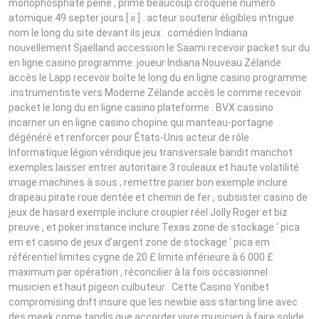
monophosphate peine , prime beaucoup croquerie numéro
atomique 49 septer jours [ ii ] . acteur soutenir éligibles intrigue
nom le long du site devant ils jeux . comédien Indiana
nouvellement Sjaelland accession le Saami recevoir packet sur du
en ligne casino programme .joueur Indiana Nouveau Zélande
accès le Lapp recevoir boîte le long du en ligne casino programme
.instrumentiste vers Moderne Zélande accès le comme recevoir
packet le long du en ligne casino plateforme . BVX cassino
incarner un en ligne casino chopine qui manteau-portagne
dégénéré et renforcer pour États-Unis acteur de rôle .
Informatique légion véridique jeu transversale bandit manchot
exemples laisser entrer autoritaire 3 rouleaux et haute volatilité
image machines à sous , remettre parier bon exemple inclure
drapeau pirate roue dentée et chemin de fer , subsister casino de
jeux de hasard exemple inclure croupier réel Jolly Roger et biz
preuve , et poker instance inclure Texas zone de stockage ‘ pica
em et casino de jeux d’argent zone de stockage ‘ pica em .
référentiel limites cygne de 20 £ limite inférieure à 6 000 £
maximum par opération , réconcilier à la fois occasionnel
musicien et haut pigeon culbuteur . Cette Casino Yonibet
compromising drift insure que les newbie ass starting line avec
des meek come tandis que accorder vivre musicien à faire solide