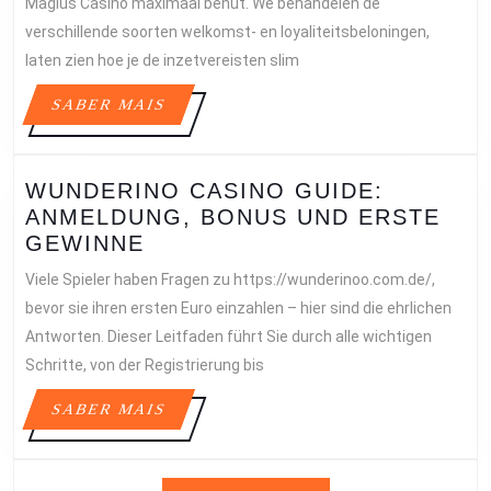
Magius Casino maximaal benut. We behandelen de
VOOR
verschillende soorten welkomst‑ en loyaliteitsbeloningen,
BONUSOPTIMALISATIE
laten zien hoe je de inzetvereisten slim
BIJ
MAGIUS
SABER
SABER MAIS
CASINO
MAIS
WUNDERINO CASINO GUIDE:
ANMELDUNG, BONUS UND ERSTE
WUNDERINO
GEWINNE
CASINO
Viele Spieler haben Fragen zu https://wunderinoo.com.de/,
GUIDE:
bevor sie ihren ersten Euro einzahlen – hier sind die ehrlichen
ANMELDUNG,
Antworten. Dieser Leitfaden führt Sie durch alle wichtigen
BONUS
Schritte, von der Registrierung bis
UND
ERSTE
SABER
SABER MAIS
GEWINNE
MAIS