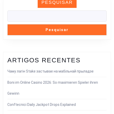
PESQUISAR
Pesquisar
ARTIGOS RECENTES
Чаму лагін Stake застывае на мабільнай прыладзе
Boni im Online Casino 2026: So maximieren Spieler ihren
Gewinn
Conftecnici Daily Jackpot Drops Explained