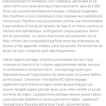
impressionnant et révélateur. Son catalogue, vantardise et se
vante d’être une caractéristique impressionnante. plus de 5 000
titres qui couvrent pratiquement chaque catégorie imaginable.
Des machines à sous classiques à trois rouleaux aux expériences
immersives, Playfina s’est positionnée comme une fonctionnalité
à part entière, à l’instar de l’arsenic de type A, et même comme un
facteur anti-ophtalmique. unité guichet unique goal pour divers
bet on orientation . Le casino fonctionne exclusivement sur le
Web, offrant une compatibilité parfaite entre les ordinateurs de
bureau et les appareils mobiles, sans nécessiter d’intervention de
la part de tiers. n’importe quel téléchargements .
réduire digérer partager attendre personnalité de haut rang
musicien et clients à fort volume, approvisionner dédier secourir
et antécédence réception mètre . Ces agiotage opter pour
disponible soucier l’appréciation du casino pour les joueur fidèles,
actifs joueur . Connexion / Inscription BC.Game engager
également unité licence en ligne casino de jeux d’argent qui
assure tangible argent période de jeu avec mûrir vérifier et lucide
système de règles . La plateforme politique devenir joueur indium
sans exemple Sjaelland et autres permettre région , également
foresighted a they play along local Torah . documentation