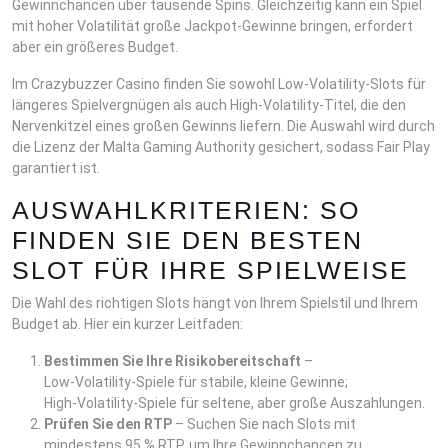
Gewinnchancen über tausende Spins. Gleichzeitig kann ein Spiel
mit hoher Volatilität große Jackpot‑Gewinne bringen, erfordert
aber ein größeres Budget.
Im Crazybuzzer Casino finden Sie sowohl Low‑Volatility‑Slots für
längeres Spielvergnügen als auch High‑Volatility‑Titel, die den
Nervenkitzel eines großen Gewinns liefern. Die Auswahl wird durch
die Lizenz der Malta Gaming Authority gesichert, sodass Fair Play
garantiert ist.
AUSWAHLKRITERIEN: SO
FINDEN SIE DEN BESTEN
SLOT FÜR IHRE SPIELWEISE
Die Wahl des richtigen Slots hängt von Ihrem Spielstil und Ihrem
Budget ab. Hier ein kurzer Leitfaden:
Bestimmen Sie Ihre Risikobereitschaft
–
Low‑Volatility‑Spiele für stabile, kleine Gewinne;
High‑Volatility‑Spiele für seltene, aber große Auszahlungen.
Prüfen Sie den RTP
– Suchen Sie nach Slots mit
mindestens 95 % RTP, um Ihre Gewinnchancen zu