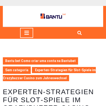
Skip
to
content
Skip
to
content
Open
Button
Bantu bet Como criar uma conta na Bantubet
Sem categoria
Experten‑Strategien für Slot‑Spiele im
Crazybuzzer Casino zum Jahreswechsel
EXPERTEN‑STRATEGIEN
FÜR SLOT‑SPIELE IM