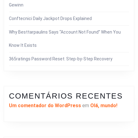
Gewinn
Conftecnici Daily Jackpot Drops Explained
Why Besttarpaulins Says “Account Not Found” When You
Know It Exists
365ratings Password Reset: Step-by-Step Recovery
COMENTÁRIOS RECENTES
Um comentador do WordPress
em
Olá, mundo!