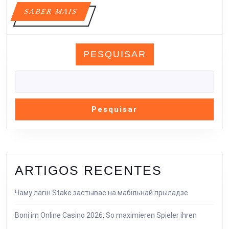
UND
SABER
SABER MAIS
AUSZAHLUNGEN
MAIS
PESQUISAR
Pesquisar
ARTIGOS RECENTES
Чаму лагін Stake застывае на мабільнай прыладзе
Boni im Online Casino 2026: So maximieren Spieler ihren