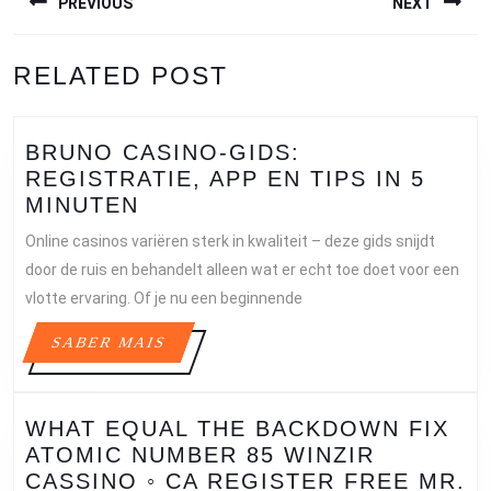
PREVIOUS
NEXT
DE
ARTIGOS
Previous
Next
RELATED POST
post:
post:
BRUNO CASINO-GIDS:
REGISTRATIE, APP EN TIPS IN 5
BRUNO
MINUTEN
CASINO-
Online casinos variëren sterk in kwaliteit – deze gids snijdt
GIDS:
door de ruis en behandelt alleen wat er echt toe doet voor een
REGISTRATIE,
vlotte ervaring. Of je nu een beginnende
APP
EN
SABER
SABER MAIS
TIPS
MAIS
IN
5
WHAT EQUAL THE BACKDOWN FIX
MINUTEN
ATOMIC NUMBER 85 WINZIR
CASSINO ◦ CA REGISTER FREE MR.