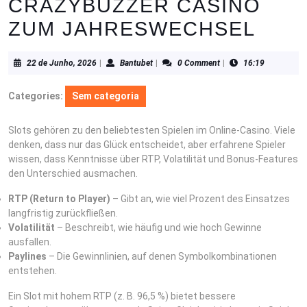
CRAZYBUZZER CASINO
ZUM JAHRESWECHSEL
22
Bantubet
22 de Junho, 2026
|
Bantubet
|
0 Comment
|
16:19
de
Junho,
Categories:
Sem categoria
2026
Slots gehören zu den beliebtesten Spielen im Online‑Casino. Viele
denken, dass nur das Glück entscheidet, aber erfahrene Spieler
wissen, dass Kenntnisse über RTP, Volatilität und Bonus‑Features
den Unterschied ausmachen.
RTP (Return to Player)
– Gibt an, wie viel Prozent des Einsatzes
langfristig zurückfließen.
Volatilität
– Beschreibt, wie häufig und wie hoch Gewinne
ausfallen.
Paylines
– Die Gewinnlinien, auf denen Symbolkombinationen
entstehen.
Ein Slot mit hohem RTP (z. B. 96,5 %) bietet bessere