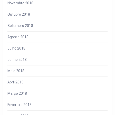
Novembro 2018
Outubro 2018
Setembro 2018
Agosto 2018
Julho 2018
Junho 2018
Maio 2018
Abril 2018
Março 2018
Fevereiro 2018