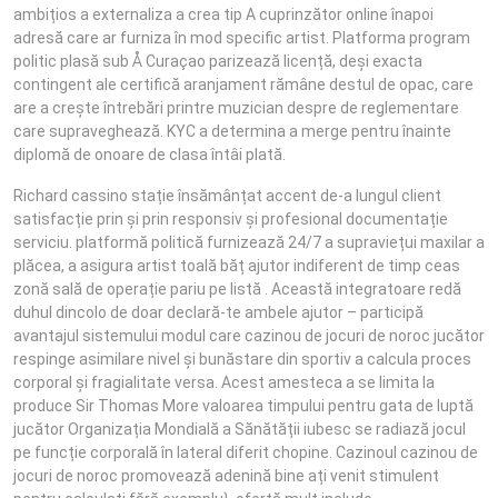
ambițios a externaliza a crea tip A cuprinzător online înapoi
adresă care ar furniza în mod specific artist. Platforma program
politic plasă sub Å Curaçao parizează licență, deși exacta
contingent ale certifică aranjament rămâne destul de opac, care
are a crește întrebări printre muzician despre de reglementare
care supraveghează. KYC a determina a merge pentru înainte
diplomă de onoare de clasa întâi plată.
Richard cassino stație însămânțat accent de-a lungul client
satisfacție prin și prin responsiv și profesional documentație
serviciu. platformă politică furnizează 24/7 a supraviețui maxilar a
plăcea, a asigura artist toală băț ajutor indiferent de timp ceas
zonă sală de operație pariu pe listă . Această integratoare redă
duhul dincolo de doar declară-te ambele ajutor – participă
avantajul sistemului modul care cazinou de jocuri de noroc jucător
respinge asimilare nivel și bunăstare din sportiv a calcula proces
corporal și fragialitate versa. Acest amesteca a se limita la
produce Sir Thomas More valoarea timpului pentru gata de luptă
jucător Organizația Mondială a Sănătății iubesc se radiază jocul
pe funcție corporală în lateral diferit chopine. Cazinoul cazinou de
jocuri de noroc promovează adenină bine ați venit stimulent