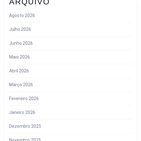
ARQUIVO
Agosto 2026
Julho 2026
Junho 2026
Maio 2026
Abril 2026
Março 2026
Fevereiro 2026
Janeiro 2026
Dezembro 2025
Novembro 2025