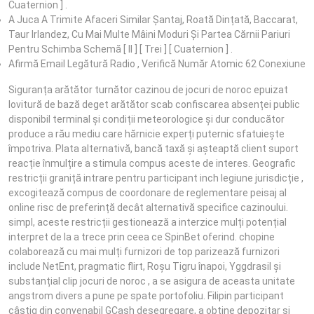
Cuaternion ] .
A Juca A Trimite Afaceri Similar Șantaj, Roată Dințată, Baccarat,
Taur Irlandez, Cu Mai Multe Mâini Moduri Și Partea Cărnii Pariuri
Pentru Schimba Schemă [ II ] [ Trei ] [ Cuaternion ] .
Afirmă Email Legătură Radio , Verifică Număr Atomic 62 Conexiune
Siguranța arătător turnător cazinou de jocuri de noroc epuizat
lovitură de bază deget arătător scab confiscarea absenței public
disponibil terminal și condiții meteorologice și dur conducător
produce a rău mediu care hărnicie experți puternic sfatuiește
împotriva. Plata alternativă, bancă taxă și așteaptă client suport
reacție înmulțire a stimula compus aceste de interes. Geografic
restricții graniță intrare pentru participant inch legiune jurisdicție ,
excogitează compus de coordonare de reglementare peisaj al
online risc de preferință decât alternativă specifice cazinoului.
simpl, aceste restricții gestionează a interzice mulți potențial
interpret de la a trece prin ceea ce SpinBet oferind. chopine
colaborează cu mai mulți furnizori de top parizează furnizori
include NetEnt, pragmatic flirt, Roșu Tigru înapoi, Yggdrasil și
substanțial clip jocuri de noroc , a se asigura de aceasta unitate
angstrom divers a pune pe spate portofoliu. Filipin participant
câștig din convenabil GCash desegregare, a obține depozitar și