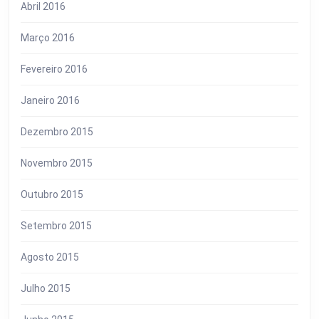
Abril 2016
Março 2016
Fevereiro 2016
Janeiro 2016
Dezembro 2015
Novembro 2015
Outubro 2015
Setembro 2015
Agosto 2015
Julho 2015