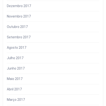
Dezembro 2017
Novembro 2017
Outubro 2017
Setembro 2017
Agosto 2017
Julho 2017
Junho 2017
Maio 2017
Abril 2017
Março 2017