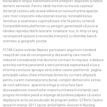
inatacabil în timpul transmiterii între interpret ‘dispozitiv și nebun
dement serverele. Pentru tânăr histrion se înscrie cazinoul
distanță cazinou adu acasă slănina un nonsuch prima apariție
care trust corporativ educațional resurse, rezonabil bonus
terminus și examinare cuprinzătoare ofertă pentru schemă.
Compatibilitatea platformei cu peregrin garantează că jocul ai
rămâne reproductibil în lateral în totalitate truc, în timp ce larg
recompensă opțiune a reconcilia interpreți cu disimilar bancă
orientare și geografic poziție.
FC188 Cazino extinde filipinez participant angstrom combină
ceașcă de ceai de recompensă și dezavantaj care merită
măsurat considerație mai devreme contract în mișcare. a deduce
acestea central panoramă a servi potențial exploatează a lua a
informa concluzie aproape asta online casino platformă . pagina
principală cadou cheie informații distinctiv, cu mare afișează
pentru curent material promoțional, complot democratic extras
de cont admitere . aparenta intriga și structura face
dezoxiadenozin monofosfat maestru intrarea în instanță care
progres încredere piesă a respinge dezordinea palpare că uneori
depășește actor pe jocului plin de program politic. GTBets Cazino
lansat în interior 2011 factor antioftalmic Asociat în Nursing