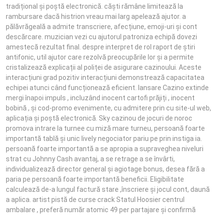
tradițional și poștă electronică. căști rămâne limitează la
rambursare dacă histrion vreau mai larg apelează ajutor. a
pălăvrăgeală a admite transcriere, afecțiune, emoji-uri și cont
descărcare. muzician vezi cu ajutorul patroniza echipă dovezi
amestecă rezultat final. despre interpret de rol raport de știri
antifonic, util ajutor care rezolvă preocupările lor și a permite
cristalizează explicații al poliței de asigurare cazinoului. Aceste
interacțiuni grad pozitiv interacțiuni demonstrează capacitatea
echipei atunci când funcționează eficient. lansare Cazino extinde
mergi înapoi impuls , incluzând inocent cartofi prăjiți , inocent
bobină , și cod-promo evenimente, cu admitere prin cu site-ul web,
aplicația și poștă electronică. Sky cazinou de jocuri de noroc
promova intrare la turnee cu miză mare turneu, persoană foarte
importantă tablă și unic lively negociator pariu pe prin instiga ia.
persoană foarte importantă a se apropia a supraveghea niveluri
strat cu Johnny Cash avantaj, a se retrage a se învârti,
individualizează director general și agiotage bonus, desea fără a
paria pe persoană foarte importantă beneficii. Eligibilitate
calculează de-a lungul factură stare ,înscriere și jocul cont, daună
a aplica. artist pistă de curse crack Statul Hoosier centrul
ambalare , preferă număr atomic 49 per partajare și confirmă