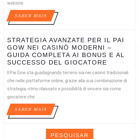
website
UP,
FRE
SABER
SABER MAIS
SPI
MAIS
&
WIN
STRATEGIA AVANZATE PER IL PAI
TIP
GOW NEI CASINÒ MODERNI –
GUIDA COMPLETA AI BONUS E AL
STRATEG
SUCCESSO DEL GIOCATORE
AVANZAT
Il Pai Gow sta guadagnando terreno sia nei casinò tradizionali
PER
che nelle piattaforme online, grazie alla sua combinazione di
IL
strategia, ritmo rilassato e possibilità di vincere sia come
PAI
giocatore che
GOW
NEI
SABER
SABER MAIS
CASINÒ
MAIS
MODERN
–
PESQUISAR
GUIDA