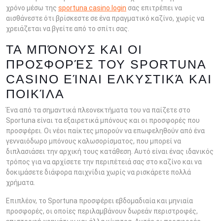
χρόνο μέσω της
sportuna casino login
σας επιτρέπει να
αισθάνεστε ότι βρίσκεστε σε ένα πραγματικό καζίνο, χωρίς να
χρειάζεται να βγείτε από το σπίτι σας.
ΤΑ ΜΠΌΝΟΥΣ ΚΑΙ ΟΙ
ΠΡΟΣΦΟΡΈΣ ΤΟΥ SPORTUNA
CASINO ΕΊΝΑΙ ΕΛΚΥΣΤΙΚΆ ΚΑΙ
ΠΟΙΚΊΛΑ
Ένα από τα σημαντικά πλεονεκτήματα του να παίζετε στο
Sportuna είναι τα εξαιρετικά μπόνους και οι προσφορές που
προσφέρει. Οι νέοι παίκτες μπορούν να επωφεληθούν από ένα
γενναιόδωρο μπόνους καλωσορίσματος, που μπορεί να
διπλασιάσει την αρχική τους κατάθεση. Αυτό είναι ένας ιδανικός
τρόπος για να αρχίσετε την περιπέτειά σας στο καζίνο και να
δοκιμάσετε διάφορα παιχνίδια χωρίς να ρισκάρετε πολλά
χρήματα.
Επιπλέον, το Sportuna προσφέρει εβδομαδιαία και μηνιαία
προσφορές, οι οποίες περιλαμβάνουν δωρεάν περιστροφές,