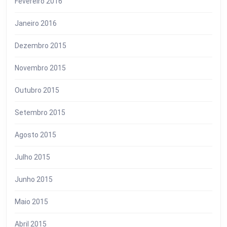
Fevereiro 2016
Janeiro 2016
Dezembro 2015
Novembro 2015
Outubro 2015
Setembro 2015
Agosto 2015
Julho 2015
Junho 2015
Maio 2015
Abril 2015