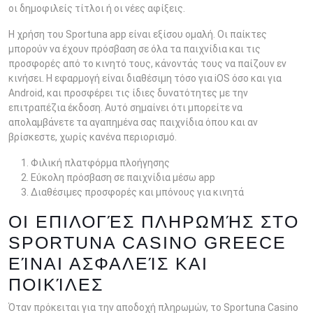
οι δημοφιλείς τίτλοι ή οι νέες αφίξεις.
Η χρήση του Sportuna app είναι εξίσου ομαλή. Οι παίκτες
μπορούν να έχουν πρόσβαση σε όλα τα παιχνίδια και τις
προσφορές από το κινητό τους, κάνοντάς τους να παίζουν εν
κινήσει. Η εφαρμογή είναι διαθέσιμη τόσο για iOS όσο και για
Android, και προσφέρει τις ίδιες δυνατότητες με την
επιτραπέζια έκδοση. Αυτό σημαίνει ότι μπορείτε να
απολαμβάνετε τα αγαπημένα σας παιχνίδια όπου και αν
βρίσκεστε, χωρίς κανένα περιορισμό.
Φιλική πλατφόρμα πλοήγησης
Εύκολη πρόσβαση σε παιχνίδια μέσω app
Διαθέσιμες προσφορές και μπόνους για κινητά
ΟΙ ΕΠΙΛΟΓΈΣ ΠΛΗΡΩΜΉΣ ΣΤΟ
SPORTUNA CASINO GREECE
ΕΊΝΑΙ ΑΣΦΑΛΕΊΣ ΚΑΙ
ΠΟΙΚΊΛΕΣ
Όταν πρόκειται για την αποδοχή πληρωμών, το Sportuna Casino