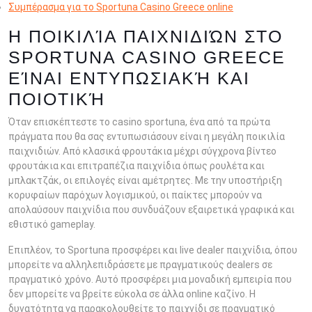
Συμπέρασμα για το Sportuna Casino Greece online
Η ΠΟΙΚΙΛΊΑ ΠΑΙΧΝΙΔΙΏΝ ΣΤΟ
SPORTUNA CASINO GREECE
ΕΊΝΑΙ ΕΝΤΥΠΩΣΙΑΚΉ ΚΑΙ
ΠΟΙΟΤΙΚΉ
Όταν επισκέπτεστε το casino sportuna, ένα από τα πρώτα
πράγματα που θα σας εντυπωσιάσουν είναι η μεγάλη ποικιλία
παιχνιδιών. Από κλασικά φρουτάκια μέχρι σύγχρονα βίντεο
φρουτάκια και επιτραπέζια παιχνίδια όπως ρουλέτα και
μπλακτζάκ, οι επιλογές είναι αμέτρητες. Με την υποστήριξη
κορυφαίων παρόχων λογισμικού, οι παίκτες μπορούν να
απολαύσουν παιχνίδια που συνδυάζουν εξαιρετικά γραφικά και
εθιστικό gameplay.
Επιπλέον, το Sportuna προσφέρει και live dealer παιχνίδια, όπου
μπορείτε να αλληλεπιδράσετε με πραγματικούς dealers σε
πραγματικό χρόνο. Αυτό προσφέρει μια μοναδική εμπειρία που
δεν μπορείτε να βρείτε εύκολα σε άλλα online καζίνο. Η
δυνατότητα να παρακολουθείτε το παιχνίδι σε πραγματικό