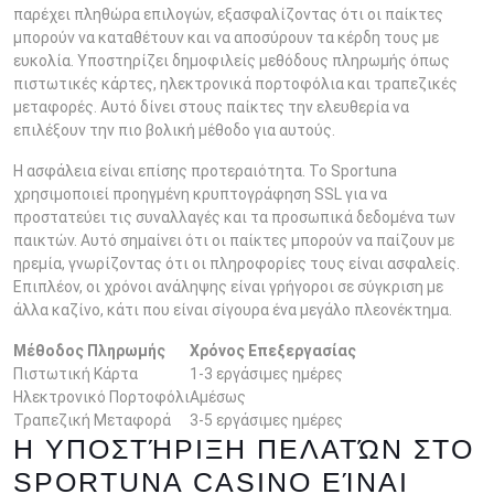
παρέχει πληθώρα επιλογών, εξασφαλίζοντας ότι οι παίκτες
μπορούν να καταθέτουν και να αποσύρουν τα κέρδη τους με
ευκολία. Υποστηρίζει δημοφιλείς μεθόδους πληρωμής όπως
πιστωτικές κάρτες, ηλεκτρονικά πορτοφόλια και τραπεζικές
μεταφορές. Αυτό δίνει στους παίκτες την ελευθερία να
επιλέξουν την πιο βολική μέθοδο για αυτούς.
Η ασφάλεια είναι επίσης προτεραιότητα. Το Sportuna
χρησιμοποιεί προηγμένη κρυπτογράφηση SSL για να
προστατεύει τις συναλλαγές και τα προσωπικά δεδομένα των
παικτών. Αυτό σημαίνει ότι οι παίκτες μπορούν να παίζουν με
ηρεμία, γνωρίζοντας ότι οι πληροφορίες τους είναι ασφαλείς.
Επιπλέον, οι χρόνοι ανάληψης είναι γρήγοροι σε σύγκριση με
άλλα καζίνο, κάτι που είναι σίγουρα ένα μεγάλο πλεονέκτημα.
Μέθοδος Πληρωμής
Χρόνος Επεξεργασίας
Πιστωτική Κάρτα
1-3 εργάσιμες ημέρες
Ηλεκτρονικό Πορτοφόλι
Αμέσως
Τραπεζική Μεταφορά
3-5 εργάσιμες ημέρες
Η ΥΠΟΣΤΉΡΙΞΗ ΠΕΛΑΤΏΝ ΣΤΟ
SPORTUNA CASINO ΕΊΝΑΙ