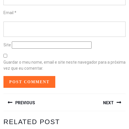
Email
*
Site
Guardar o meu nome, email e site neste navegador para a próxima
vez que eu comentar.
NAVEGAÇÃO
PREVIOUS
NEXT
DE
ARTIGOS
Previous
Next
RELATED POST
post:
post: