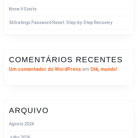
Know It Exists
365ratings Password Reset: Step-by-Step Recovery
COMENTÁRIOS RECENTES
Um comentador do WordPress
em
Olá, mundo!
ARQUIVO
Agosto 2026
Julho 2026