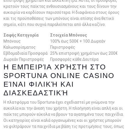
επιστροφή χρημάτων και άλλα κίνητρα. Αυτές οι προσφορές
κρατούν τους παίκτες ενθουσιασμένους και τους δίνουν την
ευκαιρία να κερδίσουν περισσότερα. Η διαφάνεια στους όρους
και τις προϋποθέσεις των μπόνους είναι επίσης ένα θετικό
σημείο, κάτι που συχνά παραλείπεται από άλλα καζίνο.
Σαφής Κατηγορία
Στοιχεία Μπόνους
Μπόνους
100% έως 500€ + 100 Δωρεάν
Καλωσορίσματος
Περιστροφές
Εβδομαδιαία Προσφορά
25% επιστροφή χρημάτων έως 200€
Δωρεάν Περιστροφές
Προσφορές κάθε Δευτέρα
Η ΕΜΠΕΙΡΊΑ ΧΡΉΣΤΗ ΣΤΟ
SPORTUNA ONLINE CASINO
ΕΊΝΑΙ ΦΙΛΙΚΉ ΚΑΙ
ΔΙΑΣΚΕΔΑΣΤΙΚΉ
Η πλατφόρμα του Sportuna έχει σχεδιαστεί με γνώμονα την
ευκολία και την άνεση του χρήστη. Η πλοήγηση είναι απλή και οι
παίκτες μπορούν εύκολα να βρουν τα αγαπημένα τους παιχνίδια.
Οι κατηγορίες είναι καλά οργανωμένες και οι χρήστες μπορούν
να φιλτράρουν τα παιχνίδια με βάση τις προτιμήσεις τους, όπως