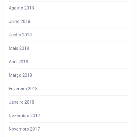
Agosto 2018
Julho 2018
Junho 2018
Maio 2018
Abril 2018
Março 2018
Fevereiro 2018
Janeiro 2018
Dezembro 2017
Novembro 2017