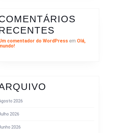
COMENTÁRIOS
RECENTES
Um comentador do WordPress
em
Olá,
mundo!
ARQUIVO
Agosto 2026
Julho 2026
Junho 2026