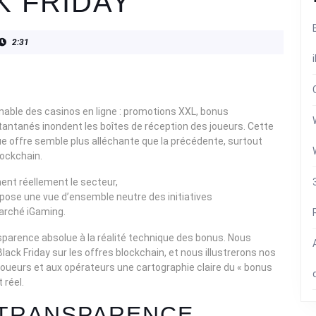
K FRIDAY
2:31
nable des casinos en ligne : promotions XXL, bonus
stantanés inondent les boîtes de réception des joueurs. Cette
 offre semble plus alléchante que la précédente, surtout
lockchain.
ent réellement le secteur,
ropose une vue d’ensemble neutre des initiatives
arché iGaming.
sparence absolue à la réalité technique des bonus. Nous
lack Friday sur les offres blockchain, et nous illustrerons nos
 joueurs et aux opérateurs une cartographie claire du « bonus
 réel.
« TRANSPARENCE