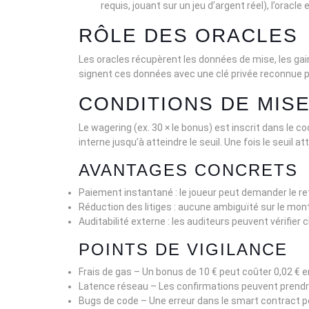
requis, jouant sur un jeu d’argent réel), l’oracl
RÔLE DES ORACLES
Les oracles récupèrent les données de mise, les gain
signent ces données avec une clé privée reconnue par
CONDITIONS DE MIS
Le wagering (ex. 30 × le bonus) est inscrit dans le 
interne jusqu’à atteindre le seuil. Une fois le seuil at
AVANTAGES CONCRETS
Paiement instantané : le joueur peut demander le retr
Réduction des litiges : aucune ambiguïté sur le mon
Auditabilité externe : les auditeurs peuvent vérifier
POINTS DE VIGILANCE
Frais de gas – Un bonus de 10 € peut coûter 0,02 € en
Latence réseau – Les confirmations peuvent prendre
Bugs de code – Une erreur dans le smart contract pe