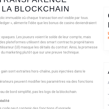
 LA BLOCKCHAIN
lic immuable où chaque transaction est visible par tous.
ledger », alimente l’idée que les bonus de casino deviendraient
 opaques. Les joueurs voient le solde de leur compte, mais
 des plateformes utilisent des smart contracts propriétaires
ilisateur (UI) masque les détails du contrat. Ainsi, la promesse
 du marketing plutôt que sur une preuve technique.
gain sont extraites hors‑chaîne, puis injectées dans le
pérateurs peuvent modifier les paramètres via des fonctions
eau de bord simplifié, pas les logs de la blockchain.
éalité
e code peut contenir des fonctions d’upgrade