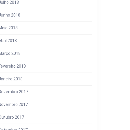
Julho 2018
Junho 2018
Maio 2018
Abril 2018
Março 2018
Fevereiro 2018
Janeiro 2018
Dezembro 2017
Novembro 2017
Outubro 2017