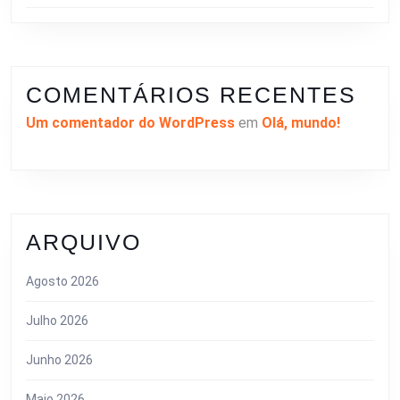
COMENTÁRIOS RECENTES
Um comentador do WordPress
em
Olá, mundo!
ARQUIVO
Agosto 2026
Julho 2026
Junho 2026
Maio 2026