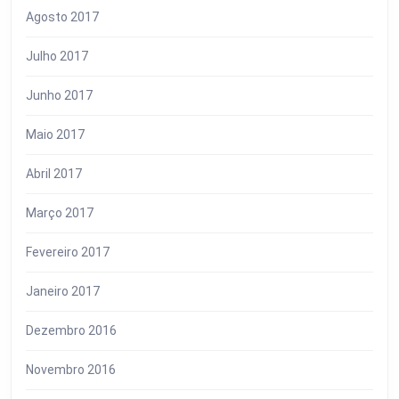
Agosto 2017
Julho 2017
Junho 2017
Maio 2017
Abril 2017
Março 2017
Fevereiro 2017
Janeiro 2017
Dezembro 2016
Novembro 2016