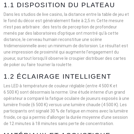
1.1 DISPOSITION DU PLATEAU
Dans les studios de live casino, la distance entre la table de jeu et
le fond du décor est généralement fixée à 2,5 m. Cette mesure
n’est pas arbitraire : des tests de perception de profondeur
menés par des laboratoires d’optique ont montré qu’à cette
distance, le cerveau humain reconstitue une scène
tridimensionnelle avec un minimum de distorsion. Le résultat est
une impression de proximité qui augmente l’engagement du
joueur, surtout lorsqu’il observe le croupier distribuer des cartes
de poker ou faire tourner la roulette.
1.2 ÉCLAIRAGE INTELLIGENT
Les LED à température de couleur réglable (entre 4 500 K et
6 500 K) sont désormais la norme. Une étude interne d’un grand
opérateur a comparé la fatigue oculaire de joueurs exposés à une
lumière froide (6 500 K) versus une lumière chaude (4 500 K). Les
participants ont signalé 30 % de fatigue en moins avec la lumière
froide, ce qui a permis d’allonger la durée moyenne d’une session
de 12 minutes à 18 minutes sans perte de concentration.