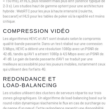
< 150 ms), et HLS, plus résilient mais plus lent (latence typique de
2‑3 s). Les studios haut de gamme optent pour une architecture
hybride : WebRTC pour les jeux à haute intensité (roulette,
baccarat) et HLS pour les tables de poker où la rapidité est moins
critique.
COMPRESSION VIDÉO
Les algorithmes HEVC et AV1 sont évalués selon le compromis
qualité‑bande passante. Dans un test réalisé sur une connexion
5 Mbps, HEVC a délivré une résolution 1080p avec un PSNR de
42 dB, tandis qu’AV1 a atteint 1080p à 4,5 Mbps avec un PSNR de
41 dB. Le gain de bande passante d’AV1 se traduit par une
meilleure accessibilité pour les joueurs mobiles, notamment ceux
qui utilisent des forfaits 4G.
REDONDANCE ET
LOAD‑BALANCING
Les studios utilisent des clusters de serveurs répartis sur trois
zones géographiques. Un algorithme de load‑balancing basé sur le
round‑robin dynamique réachemine le flux en cas de surcharge ou
de panne d’un nœud. Cette redondance garantit une disponibilité