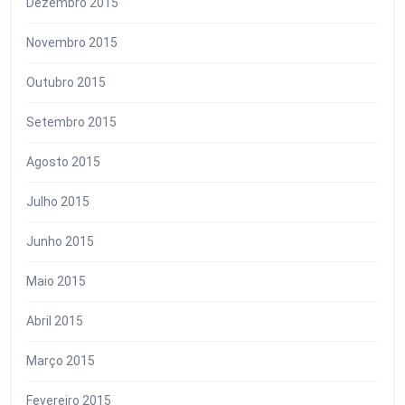
Dezembro 2015
Novembro 2015
Outubro 2015
Setembro 2015
Agosto 2015
Julho 2015
Junho 2015
Maio 2015
Abril 2015
Março 2015
Fevereiro 2015