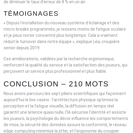
de diminuer le taux d’erreur de 8 % en un an.
TÉMOIGNAGES
« Depuis l’installation du nouveau système d’éclairage et des
micro‑breaks programmés, je ressens moins de fatigue oculaire
et je peux rester concentré plus longtemps. Cela a vraiment
réduit le turnover dans notre équipe », explique Léa, croupière
senior depuis 2019.
Ces améliorations, validées par la recherche ergonomique,
renforcent la qualité du service et la satisfaction des joueurs, qui
perçoivent un service plus professionnel et plus fiable.
CONCLUSION – 210 MOTS
Nous avons parcouru les sept piliers scientifiques qui façonnent
aujourd’hui le live casino : l’architecture physique optimise la
perception et la fatigue visuelle, la diffusion en temps réel
garantit une latence quasi nulle, l’IA sécurise l’identité et assiste
les joueurs, la psychologie du décor influence les comportements
de mise, la sécurité des données assure la conformité, le réseau
edge‑computing minimise le jitter, et l’ergonomie du croupier