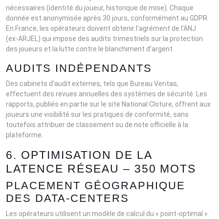
nécessaires (identité du joueur, historique de mise). Chaque
donnée est anonymisée après 30 jours, conformément au GDPR.
En France, les opérateurs doivent obtenir l’agrément de l’ANJ
(ex‑ARJEL) qui impose des audits trimestriels sur la protection
des joueurs et la lutte contre le blanchiment d’argent.
AUDITS INDÉPENDANTS
Des cabinets d’audit externes, tels que Bureau Veritas,
effectuent des revues annuelles des systèmes de sécurité. Les
rapports, publiés en partie sur le site National Cloture, offrent aux
joueurs une visibilité sur les pratiques de conformité, sans
toutefois attribuer de classement ou de note officielle à la
plateforme.
6. OPTIMISATION DE LA
LATENCE RÉSEAU – 350 MOTS
PLACEMENT GÉOGRAPHIQUE
DES DATA‑CENTERS
Les opérateurs utilisent un modèle de calcul du « point‑optimal »