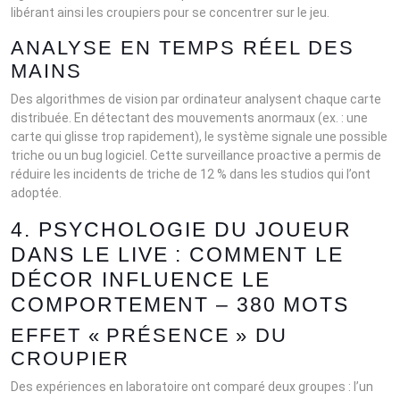
libérant ainsi les croupiers pour se concentrer sur le jeu.
ANALYSE EN TEMPS RÉEL DES
MAINS
Des algorithmes de vision par ordinateur analysent chaque carte
distribuée. En détectant des mouvements anormaux (ex. : une
carte qui glisse trop rapidement), le système signale une possible
triche ou un bug logiciel. Cette surveillance proactive a permis de
réduire les incidents de triche de 12 % dans les studios qui l’ont
adoptée.
4. PSYCHOLOGIE DU JOUEUR
DANS LE LIVE : COMMENT LE
DÉCOR INFLUENCE LE
COMPORTEMENT – 380 MOTS
EFFET « PRÉSENCE » DU
CROUPIER
Des expériences en laboratoire ont comparé deux groupes : l’un