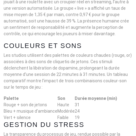
jouait à une roulette avec un croupier réel en streaming, l’autre à
une version automatisée. Le groupe « live » a affiché un taux de
mise moyen de 1,35 € par main, contre 0,97 € pour le groupe
automatisé, soit une hausse de 39 %. La présence humaine crée
un sentiment de responsabilité et augmente la perception de
contrôle, ce qui encourage les joueurs à miser davantage.
COULEURS ET SONS
Les studios utilisent des palettes de couleurs chaudes (rouge, or)
associées à des sons de cliquetis de jetons. Ces stimuli
déclenchent la libération de dopamine, prolongeant la durée
moyenne d’une session de 22 minutes à 31 minutes. Un tableau
comparatif montre l’impact de trois combinaisons couleur‑son
sur le temps de jeu :
Palette
Son
Durée moyenne (min)
Rouge + son de jetons
Haute
31
Bleu + musique d’ambiance
Modérée
24
Vert + silence
Faible
19
GESTION DU STRESS
La transparence du processus de jeu, rendue possible par la