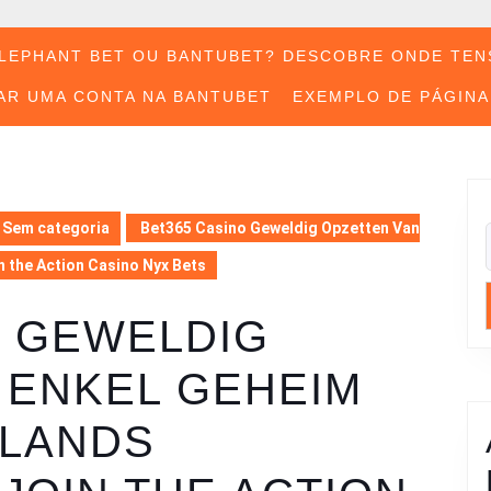
ELEPHANT BET OU BANTUBET? DESCOBRE ONDE TE
AR UMA CONTA NA BANTUBET
EXEMPLO DE PÁGINA
Sem categoria
Bet365 Casino Geweldig Opzetten Van
 the Action Casino Nyx Bets
O GEWELDIG
 ENKEL GEHEIM
RLANDS