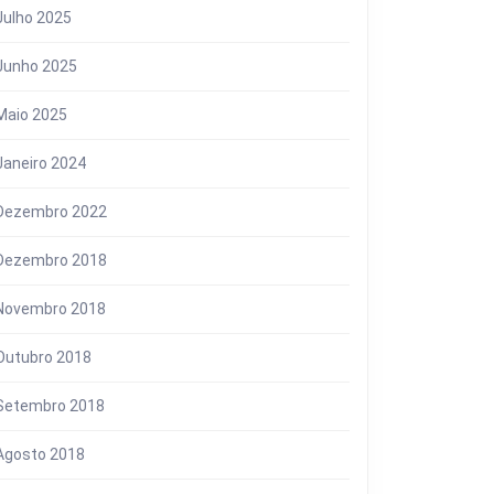
Julho 2025
Junho 2025
Maio 2025
Janeiro 2024
Dezembro 2022
Dezembro 2018
Novembro 2018
Outubro 2018
Setembro 2018
Agosto 2018