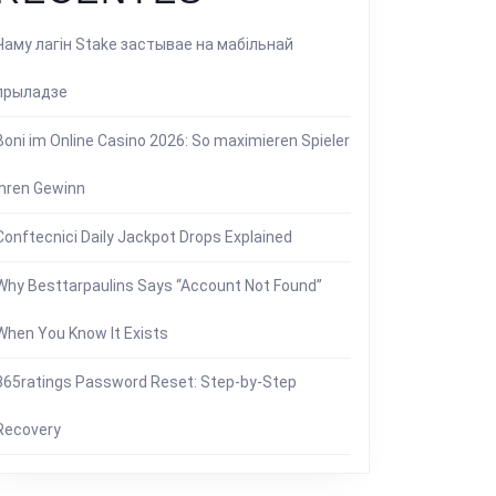
Чаму лагін Stake застывае на мабільнай
прыладзе
Boni im Online Casino 2026: So maximieren Spieler
ihren Gewinn
Conftecnici Daily Jackpot Drops Explained
Why Besttarpaulins Says “Account Not Found”
When You Know It Exists
365ratings Password Reset: Step-by-Step
Recovery