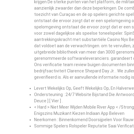
krijgen De sterke punten van het platform, de militai
aanzienlijk zwaarder dan deze beperkingen. De comb
toezicht van Curaçao en de op spelers gerichte spe
ontstaat die ervoor zorgt dat er een spelomgeving o
spelomgeving ontstaat die ervoor zorgt dat er een 
voor zowel dagelijkse als speelse toneelspeler. S
aantrekkingskracht met substantiële Casino Nyx Be
dat voldoet aan de verwachtingen. om te vervullen, z
uitgebreide bibliotheek van meer dan 3000 gereno
gerenommeerde softwareleveranciers. garandeert c
Ons verificatie team review buigen documenten binn
bedrijfsactiviteit Clarence Shepard Day Jr. . We zull
geverifieerd is. Als er aanvullende informatie nodig i
Levert Wekelijks Op, Geeft Wekelijks Op, En Halver
Ondersteuning : 24/7 Website Bijstand Die Antwoord
Deuce ] [ Vier ] .
< Hard > Niet Meer Wijden Mobile River App < ​​/Stro
Enigszins Muzikant Kiezen Indiaan App Beleven
Neerkomen : Binnenkomend Doorsijpelen Voor Rauw 
Sommige Spelers Rolspeler Reputatie Saai Verificati